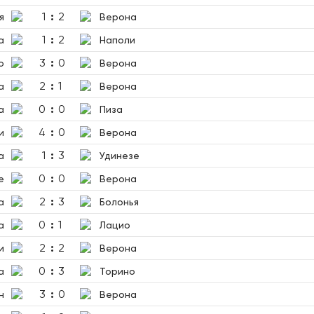
1
:
2
я
Верона
1
:
2
а
Наполи
3
:
0
о
Верона
2
:
1
а
Верона
0
:
0
а
Пиза
4
:
0
и
Верона
1
:
3
а
Удинезе
0
:
0
е
Верона
2
:
3
а
Болонья
0
:
1
а
Лацио
2
:
2
и
Верона
0
:
3
а
Торино
3
:
0
н
Верона