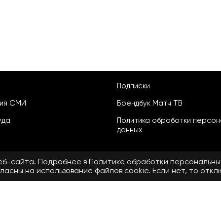
Подписки
ция СМИ
Брендбук Матч ТВ
уда
Политика обработки персон
данных
веб-сайта. Подробнее в
Политике обработки персональны
ласны на использование файлов cookie. Если нет, то отк
ьское соглашение
бнее в
Правилах применения рекомендательных технологий.
.ru» зарегистрировано Федеральной службой по надзору в сфере свя
й информации ЭЛ № ФС 77 - 72390 от 28.02.2018. Название — www.matcht
v.ru»: ООО «Национальный спортивный телеканал», главный редактор С