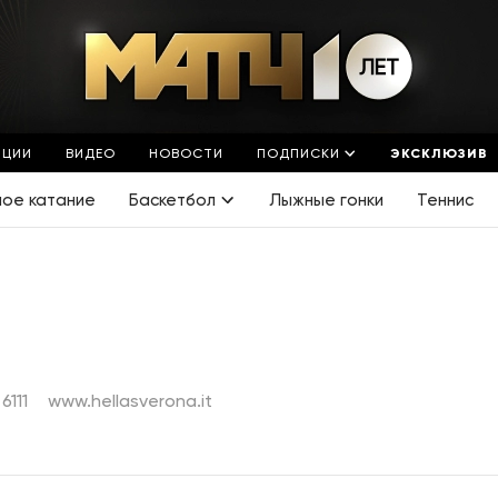
ЯЦИИ
ВИДЕО
НОВОСТИ
ПОДПИСКИ
ЭКСКЛЮЗИВ
ное катание
Баскетбол
Лыжные гонки
Теннис
6111
www.hellasverona.it