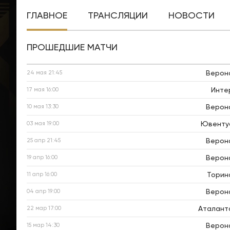
ГЛАВНОЕ
ТРАНСЛЯЦИИ
НОВОСТИ
ПРОШЕДШИЕ МАТЧИ
Верон
24 мая
21:45
Инте
17 мая
16:00
Верон
10 мая
13:30
Ювенту
03 мая
19:00
Верон
25 апр
21:45
Верон
19 апр
16:00
Торин
11 апр
16:00
Верон
04 апр
19:00
Аталант
22 мар
17:00
Верон
15 мар
14:30