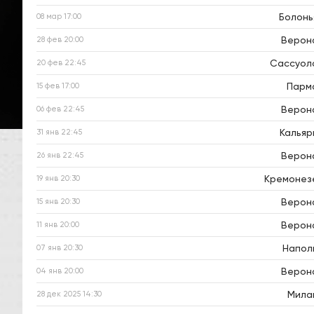
Болонь
08 мар
17:00
Верон
28 фев
20:00
Сассуол
20 фев
22:45
Парм
15 фев
17:00
Верон
06 фев
22:45
Кальяр
31 янв
22:45
Верон
26 янв
22:45
Кремонез
19 янв
20:30
Верон
15 янв
20:30
Верон
11 янв
20:00
Напол
07 янв
20:30
Верон
04 янв
20:00
Мила
28 дек 2025
14:30