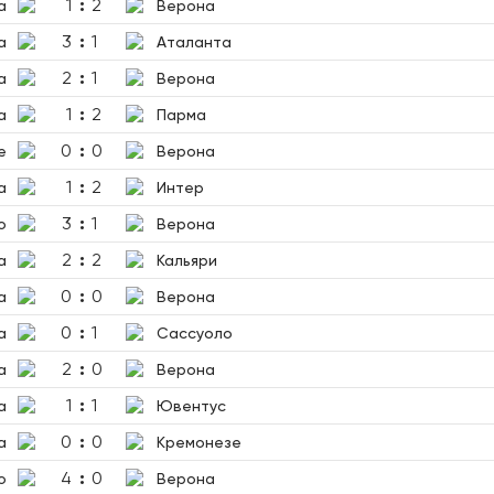
1
:
2
а
Верона
3
:
1
а
Аталанта
2
:
1
а
Верона
1
:
2
а
Парма
0
:
0
е
Верона
1
:
2
а
Интер
3
:
1
о
Верона
2
:
2
а
Кальяри
0
:
0
а
Верона
0
:
1
а
Сассуоло
2
:
0
а
Верона
1
:
1
а
Ювентус
0
:
0
а
Кремонезе
4
:
0
о
Верона