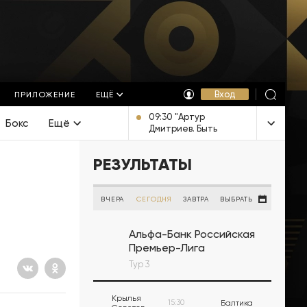
Вход
ПРИЛОЖЕНИЕ
ЕЩЁ
09:30 "Артур
Бокс
Ещё
Дмитриев. Быть
Человеком".
Документальный
РЕЗУЛЬТАТЫ
фильм [12+]
ВЧЕРА
СЕГОДНЯ
ЗАВТРА
ВЫБРАТЬ
Альфа-Банк Российская
Премьер-Лига
Тур 3
Крылья
15:30
Балтика