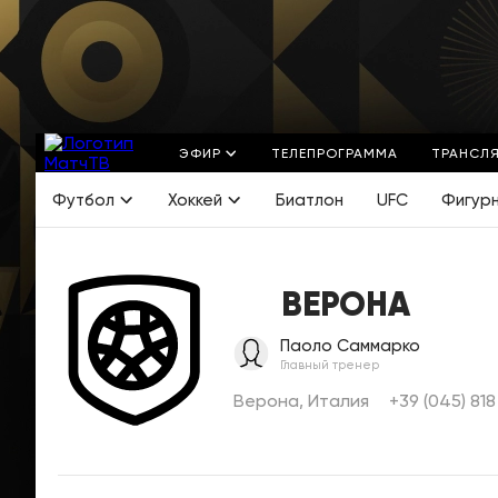
ЭФИР
ТЕЛЕПРОГРАММА
ТРАНСЛ
Футбол
Хоккей
Биатлон
UFC
Фигур
ВЕРОНА
Паоло Саммарко
Главный тренер
Верона, Италия
+39 (045) 818 