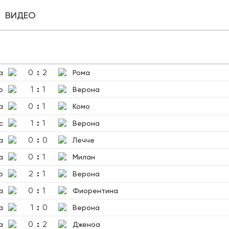
ВИДЕО
0
:
2
а
Рома
1
:
1
р
Верона
0
:
1
а
Комо
1
:
1
с
Верона
0
:
0
а
Лечче
0
:
1
а
Милан
2
:
1
о
Верона
0
:
1
а
Фиорентина
1
:
0
а
Верона
0
:
2
а
Дженоа