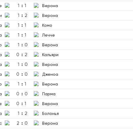
1
:
1
е
Верона
1
:
2
и
Верона
1
:
1
а
Комо
1
:
1
а
Лечче
1
:
0
р
Верона
0
:
2
а
Кальяри
1
:
0
а
Верона
0
:
0
а
Дженоа
1
:
1
о
Верона
0
:
0
а
Парма
0
:
1
е
Верона
1
:
2
а
Болонья
2
:
0
с
Верона