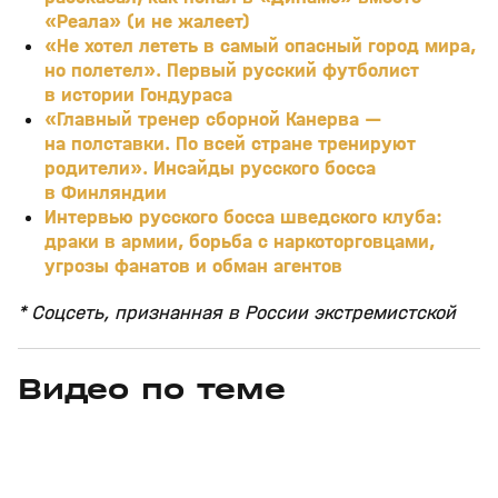
«Реала» (и не жалеет)
«Не хотел лететь в самый опасный город мира,
но полетел». Первый русский футболист
в истории Гондураса
«Главный тренер сборной Канерва —
на полставки. По всей стране тренируют
родители». Инсайды русского босса
в Финляндии
Интервью русского босса шведского клуба:
драки в армии, борьба с наркоторговцами,
угрозы фанатов и обман агентов
* Соцсеть, признанная в России экстремистской
Видео по теме
5
6:52
08 авг, 22:38
08 авг, 20:24
+
0+