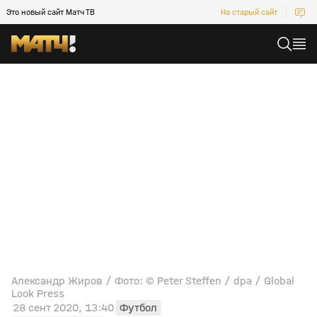
Это новый сайт Матч ТВ
На старый сайт
Александр Жиров / Фото: © Peter Steffen / dpa / Global
Look Press
28 сент 2020, 13:40
Футбол