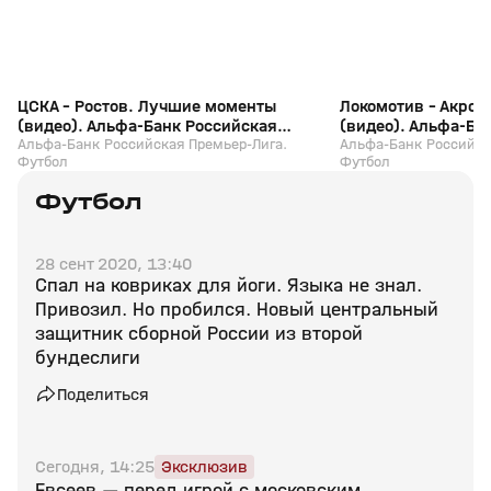
ЦСКА - Ростов. Лучшие моменты
Локомотив - Акро
(видео). Альфа-Банк Российская
(видео). Альфа-Ба
Премьер-Лига. Футбол
Альфа-Банк Российская Премьер-Лига.
Премьер-Лига. Фу
Альфа-Банк Российск
Футбол
Футбол
Футбол
28 сент 2020, 13:40
Спал на ковриках для йоги. Языка не знал.
Привозил. Но пробился. Новый центральный
защитник сборной России из второй
бундеслиги
Поделиться
Сегодня, 14:25
Эксклюзив
Евсеев — перед игрой с московским