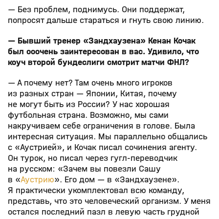
— Без проблем, поднимусь. Они поддержат,
попросят дальше стараться и гнуть свою линию.
— Бывший тренер «Зандхаузена» Кенан Кочак
был ооочень заинтересован в вас. Удивило, что
коуч второй бундеслиги смотрит матчи ФНЛ?
— А почему нет? Там очень много игроков
из разных стран — Японии, Китая, почему
не могут быть из России? У нас хорошая
футбольная страна. Возможно, мы сами
накручиваем себе ограничения в голове. Была
интересная ситуация. Мы параллельно общались
с «Аустрией», и Кочак писал сочинения агенту.
Он турок, но писал через гугл-переводчик
на русском: «Зачем вы повезли Сашу
в «
Аустрию
». Его дом — в «Зандхаузене».
Я практически укомплектовал всю команду,
представь, что это человеческий организм. У меня
остался последний пазл в левую часть грудной