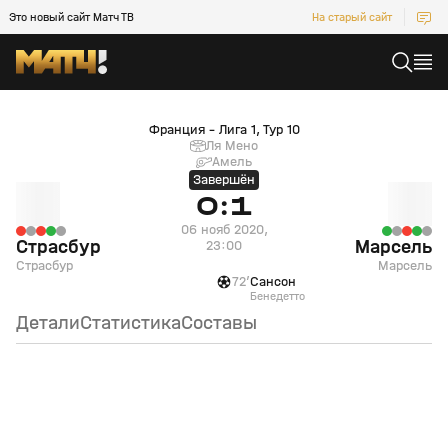
Это новый сайт Матч ТВ
На старый сайт
Страсбур (Страсбур) — Марсель (Марсель)
Франция - Лига 1, Тур 10
Ля Мено
Амель
Завершён
0:1
06 нояб 2020,
Страсбур
Марсель
23:00
Страсбур
Марсель
72’
Сансон
Бенедетто
Детали
Статистика
Составы