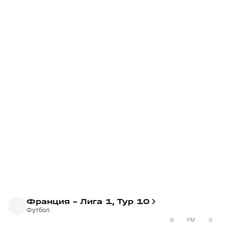
Франция - Лига 1, Тур 10
Футбол
И
РМ
О