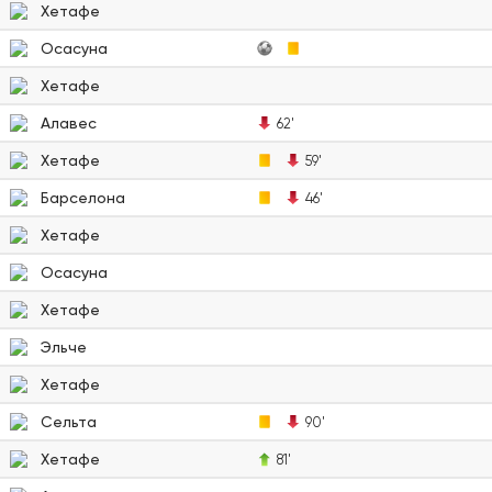
Хетафе
Осасуна
Хетафе
Алавес
62'
Хетафе
59'
Барселона
46'
Хетафе
Осасуна
Хетафе
Эльче
Хетафе
Сельта
90'
Хетафе
81'