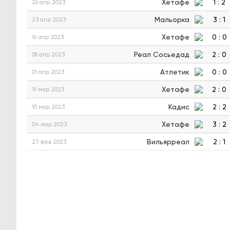
Хетафе
1
:
2
26 апр 2023
Мальорка
3
:
1
23 апр 2023
Хетафе
0
:
0
16 апр 2023
Реал Сосьедад
2
:
0
08 апр 2023
Атлетик
0
:
0
01 апр 2023
Хетафе
2
:
0
19 мар 2023
Кадис
2
:
2
10 мар 2023
Хетафе
3
:
2
04 мар 2023
Вильярреал
2
:
1
27 фев 2023