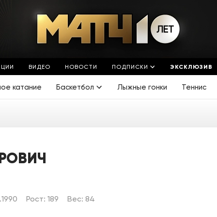
ЯЦИИ
ВИДЕО
НОВОСТИ
ПОДПИСКИ
ЭКСКЛЮЗИВ
ное катание
Баскетбол
Лыжные гонки
Теннис
РОВИЧ
.1990
Рост: 189
Вес: 84