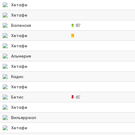
Хетафе
Хетафе
Валенсия
83'
Хетафе
Хетафе
Альмерия
Хетафе
Кадис
Хетафе
Бетис
65'
Хетафе
Вильярреал
Хетафе