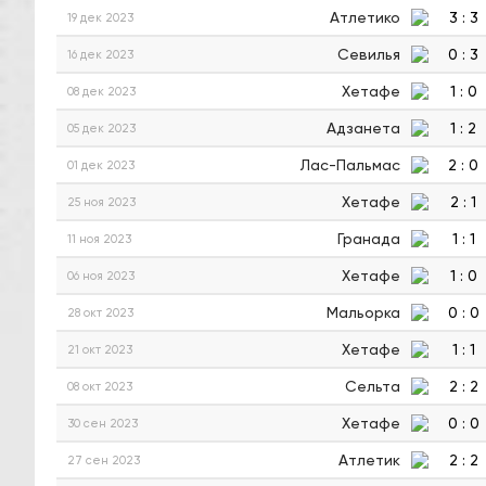
Атлетико
3
:
3
19 дек 2023
Севилья
0
:
3
16 дек 2023
Хетафе
1
:
0
08 дек 2023
Адзанета
1
:
2
05 дек 2023
Лас-Пальмас
2
:
0
01 дек 2023
Хетафе
2
:
1
25 ноя 2023
Гранада
1
:
1
11 ноя 2023
Хетафе
1
:
0
06 ноя 2023
Мальорка
0
:
0
28 окт 2023
Хетафе
1
:
1
21 окт 2023
Сельта
2
:
2
08 окт 2023
Хетафе
0
:
0
30 сен 2023
Атлетик
2
:
2
27 сен 2023