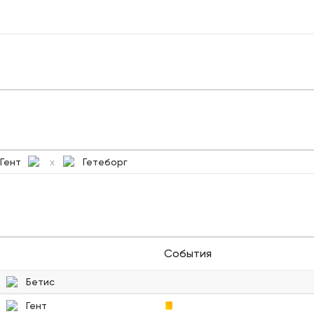
Гент
Гетеборг
x
События
Бетис
Гент