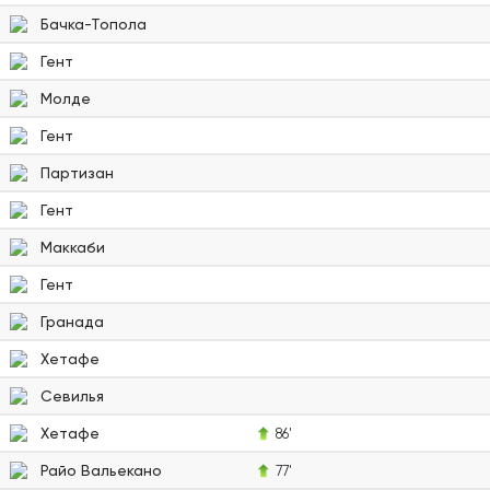
Бачка-Топола
Гент
Молде
Гент
Партизан
Гент
Маккаби
Гент
Гранада
Хетафе
Севилья
Хетафе
86'
Райо Вальекано
77'