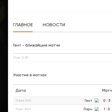
ГЛАВНОЕ
НОВОСТИ
Гент - ближайшие матчи
13 авг
21:30
Участие в матчах
Дата
Матч
Гент
0
:
3
13 фев 2025
Ларн
1
:
0
19 дек 2024