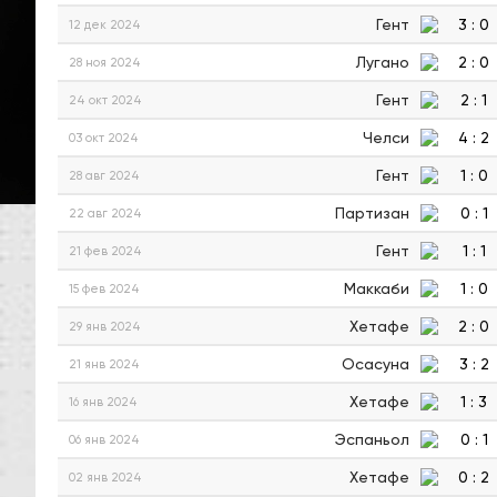
Гент
3
:
0
12 дек 2024
Лугано
2
:
0
28 ноя 2024
Гент
2
:
1
24 окт 2024
Челси
4
:
2
03 окт 2024
Гент
1
:
0
28 авг 2024
Партизан
0
:
1
22 авг 2024
Гент
1
:
1
21 фев 2024
Маккаби
1
:
0
15 фев 2024
Хетафе
2
:
0
29 янв 2024
Осасуна
3
:
2
21 янв 2024
Хетафе
1
:
3
16 янв 2024
Эспаньол
0
:
1
06 янв 2024
Хетафе
0
:
2
02 янв 2024