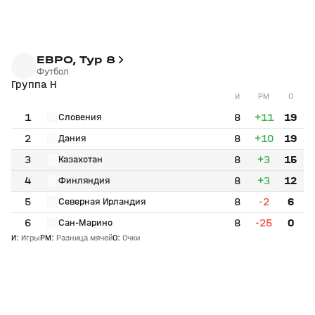
ЕВРО, Тур 8
Футбол
Группа H
И
РМ
О
1
8
+11
19
Словения
2
8
+10
19
Дания
3
8
+3
15
Казахстан
4
8
+3
12
Финляндия
5
8
-2
6
Северная Ирландия
6
8
-25
0
Сан-Марино
И
:
Игры
РМ
:
Разница мячей
О
:
Очки