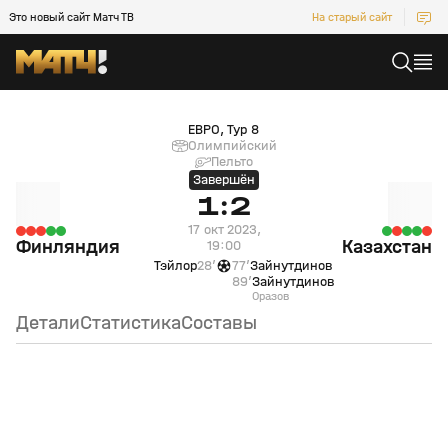
Это новый сайт Матч ТВ
На старый сайт
Финляндия (null) — Казахстан (null)
ЕВРО, Тур 8
Олимпийский
Пельто
Завершён
1:2
17 окт 2023,
Финляндия
Казахстан
19:00
Тэйлор
28’
77’
Зайнутдинов
89’
Зайнутдинов
Оразов
Детали
Статистика
Составы