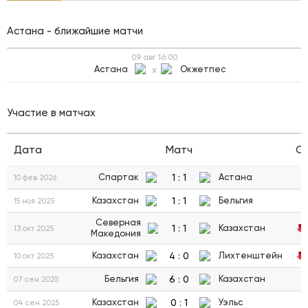
Астана - ближайшие матчи
09 авг
16:00
Астана
x
Окжетпес
Участие в матчах
Дата
Матч
С
1
:
1
Спартак
Астана
10 фев 2026
1
:
1
Казахстан
Бельгия
15 ноя 2025
Северная
1
:
1
Казахстан
13 окт 2025
Македония
4
:
0
Казахстан
Лихтенштейн
10 окт 2025
6
:
0
Бельгия
Казахстан
07 сен 2025
0
:
1
Казахстан
Уэльс
04 сен 2025