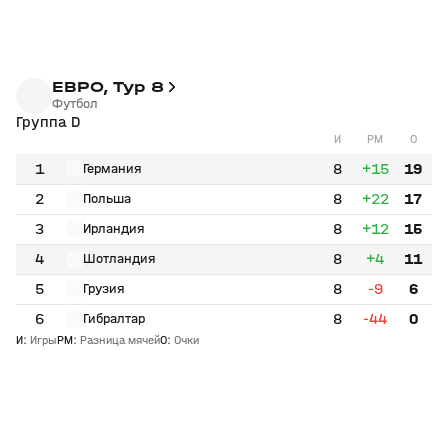
ЕВРО, Тур 8
Футбол
Группа D
И
РМ
О
1
8
+15
19
Германия
2
8
+22
17
Польша
3
8
+12
15
Ирландия
4
8
+4
11
Шотландия
5
8
-9
6
Грузия
6
8
-44
0
Гибралтар
И
:
Игры
РМ
:
Разница мячей
О
:
Очки