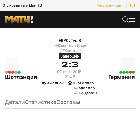
Это новый сайт Матч ТВ
На старый сайт
Шотландия (null) — Германия (null)
ЕВРО, Тур 8
Хэмпден Парк
Кейперс
Завершён
2:3
07 сент 2015,
Шотландия
Германия
21:45
Хуммельс
29’
18’
Мюллер
34’
Мюллер
54’
Гюндоган
Детали
Статистика
Составы