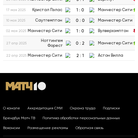
1
:
0
Кристал Пэлас
Манчестер Сити
17 мая 2025
0
:
0
Саутгемптон
Манчестер Сити
10 мая 2025
1
:
0
Манчестер Сити
Вулверхэмптон
02 мая 2025
Ноттингем
0
:
2
Манчестер Сити
27 апр 2025
Форест
2
:
1
Манчестер Сити
Астон Вилла
22 апр 2025
О канале
Аккредитация СМИ
Охрана труда
Подписки
Брендбук Матч ТВ
Политика обработки персональных данных
Вакансии
Размещение рекламы
Обратная связь