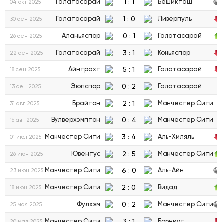
1
:
1
Галатасарай
Бешикташ
04 окт 2025
1
:
0
Галатасарай
Ливерпуль
30 сен 2025
0
:
1
Аланьяспор
Галатасарай
26 сен 2025
3
:
1
Галатасарай
Коньяспор
22 сен 2025
5
:
1
Айнтрахт
Галатасарай
18 сен 2025
0
:
2
Эюпспор
Галатасарай
13 сен 2025
2
:
1
Брайтон
Манчестер Сити
31 авг 2025
0
:
4
Вулверхэмптон
Манчестер Сити
16 авг 2025
3
:
4
Манчестер Сити
Аль-Хиляль
01 июл 2025
2
:
5
Ювентус
Манчестер Сити
26 июн 2025
6
:
0
Манчестер Сити
Аль-Айн
23 июн 2025
2
:
0
Манчестер Сити
Видад
18 июн 2025
0
:
2
Фулхэм
Манчестер Сити
25 мая 2025
3
:
1
Манчестер Сити
Борнмут
20 мая 2025