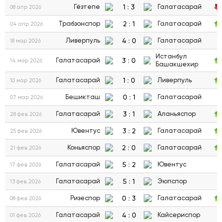
1
:
3
Гёзтепе
Галатасарай
08 апр 2026
2
:
1
Трабзонспор
Галатасарай
04 апр 2026
4
:
0
Ливерпуль
Галатасарай
18 мар 2026
Истанбул
3
:
0
Галатасарай
14 мар 2026
Башакшехир
1
:
0
Галатасарай
Ливерпуль
10 мар 2026
0
:
1
Бешикташ
Галатасарай
07 мар 2026
3
:
1
Галатасарай
Аланьяспор
28 фев 2026
3
:
2
Ювентус
Галатасарай
25 фев 2026
2
:
0
Коньяспор
Галатасарай
21 фев 2026
5
:
2
Галатасарай
Ювентус
17 фев 2026
5
:
1
Галатасарай
Эюпспор
13 фев 2026
0
:
3
Ризеспор
Галатасарай
08 фев 2026
4
:
0
Галатасарай
Кайсериспор
01 фев 2026