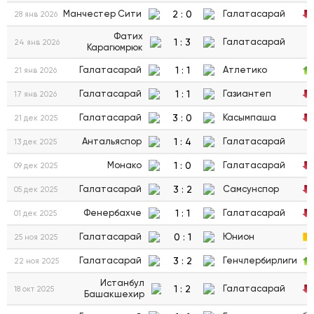
2
:
0
Манчестер Сити
Галатасарай
28 янв 2026
Фатих
1
:
3
Галатасарай
24 янв 2026
Карагюмрюк
1
:
1
Галатасарай
Атлетико
21 янв 2026
1
:
1
Галатасарай
Газиантеп
17 янв 2026
3
:
0
Галатасарай
Касымпаша
21 дек 2025
1
:
4
Антальяспор
Галатасарай
13 дек 2025
1
:
0
Монако
Галатасарай
09 дек 2025
3
:
2
Галатасарай
Самсунспор
05 дек 2025
1
:
1
Фенербахче
Галатасарай
01 дек 2025
0
:
1
Галатасарай
Юнион
25 ноя 2025
3
:
2
Галатасарай
Генчлербирлиги
22 ноя 2025
Истанбул
1
:
2
Галатасарай
18 окт 2025
Башакшехир