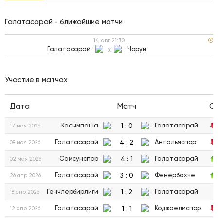
Галатасарай - ближайшие матчи
14 авг
21:30
Галатасарай
x
Чорум
Участие в матчах
Дата
Матч
С
1
:
0
Касымпаша
Галатасарай
17 мая 2026
4
:
2
Галатасарай
Антальяспор
09 мая 2026
4
:
1
Самсунспор
Галатасарай
02 мая 2026
3
:
0
Галатасарай
Фенербахче
26 апр 2026
1
:
2
Генчлербирлиги
Галатасарай
18 апр 2026
1
:
1
Галатасарай
Коджаелиспор
12 апр 2026