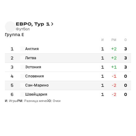
ЕВРО, Тур 1
Футбол
Группа E
И
РМ
О
1
1
+2
3
Англия
2
1
+2
3
Литва
3
1
+1
3
Эстония
4
1
-1
0
Словения
5
1
-2
0
Сан-Марино
6
1
-2
0
Швейцария
И
:
Игры
РМ
:
Разница мячей
О
:
Очки