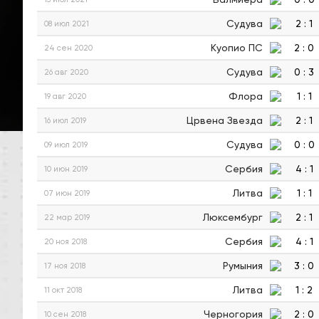
Судува
2
:
1
08 июл 2021
Куопио ПС
2
:
0
24 сен 2020
Судува
0
:
3
26 авг 2020
Флора
1
:
1
19 авг 2020
Црвена Звезда
2
:
1
16 июл 2019
Судува
0
:
0
09 июл 2019
Сербия
4
:
1
10 июн 2019
Литва
1
:
1
07 июн 2019
Люксембург
2
:
1
22 мар 2019
Сербия
4
:
1
20 ноя 2018
Румыния
3
:
0
17 ноя 2018
Литва
1
:
2
11 окт 2018
Черногория
2
:
0
10 сен 2018