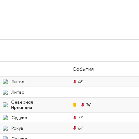
События
Литва
46'
Литва
Северная
74'
Ирландия
Судува
77'
Ракув
64'
Судува