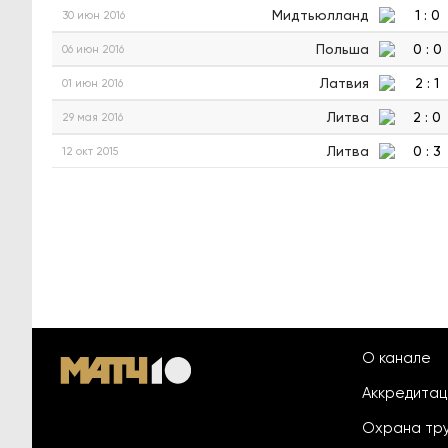
Мидтьюлланд
1
:
0
30 июн 2016
Польша
0
:
0
06 июн 2016
Латвия
2
:
1
01 июн 2016
Литва
2
:
0
29 мая 2016
Литва
0
:
3
12 окт 2015
О канале
Аккредита
Охрана тр