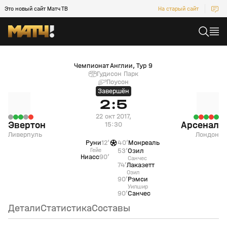
Это новый сайт Матч ТВ
На старый сайт
Эвертон (Ливерпуль) — Арсенал (Лондон)
Чемпионат Англии, Тур 9
Гудисон Парк
Поусон
Завершён
2:5
22 окт 2017,
Эвертон
Арсенал
15:30
Ливерпуль
Лондон
Руни
12’
40’
Монреаль
Гейе
53’
Озил
Ниасс
90’
Санчес
74’
Лаказетт
Озил
90’
Рэмси
Уилшир
90’
Санчес
Детали
Статистика
Составы