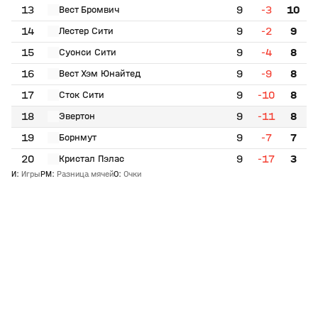
13
9
-3
10
Вест Бромвич
14
9
-2
9
Лестер Сити
15
9
-4
8
Суонси Сити
16
9
-9
8
Вест Хэм Юнайтед
17
9
-10
8
Сток Сити
18
9
-11
8
Эвертон
19
9
-7
7
Борнмут
20
9
-17
3
Кристал Пэлас
И
:
Игры
РМ
:
Разница мячей
О
:
Очки