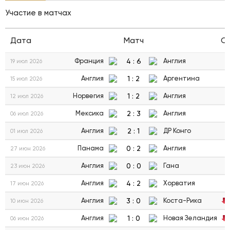
Участие в матчах
Дата
Матч
С
4
:
6
Франция
Англия
19 июл 2026
1
:
2
Англия
Аргентина
15 июл 2026
1
:
2
Норвегия
Англия
12 июл 2026
2
:
3
Мексика
Англия
06 июл 2026
2
:
1
Англия
ДР Конго
01 июл 2026
0
:
2
Панама
Англия
27 июн 2026
0
:
0
Англия
Гана
23 июн 2026
4
:
2
Англия
Хорватия
17 июн 2026
3
:
0
Англия
Коста-Рика
10 июн 2026
1
:
0
Англия
Новая Зеландия
06 июн 2026