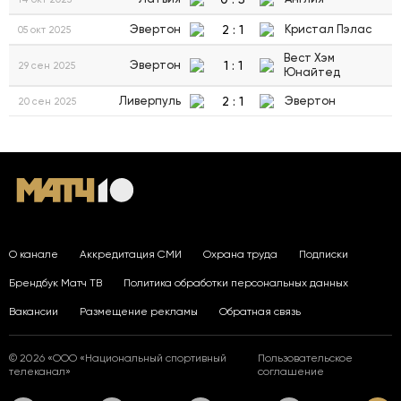
2
:
1
Эвертон
Кристал Пэлас
05 окт 2025
Вест Хэм
1
:
1
Эвертон
29 сен 2025
Юнайтед
2
:
1
Ливерпуль
Эвертон
20 сен 2025
О канале
Аккредитация СМИ
Охрана труда
Подписки
Брендбук Матч ТВ
Политика обработки персональных данных
Вакансии
Размещение рекламы
Обратная связь
© 2026 «ООО «Национальный спортивный
Пользовательское
телеканал»
соглашение