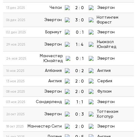
2
:
0
Челси
Эвертон
13 дек 2025
Ноттингем
3
:
0
Эвертон
06 дек 2025
Форест
0
:
1
Борнмут
Эвертон
02 дек 2025
Ньюкасл
1
:
4
Эвертон
29 ноя 2025
Юнайтед
Манчестер
0
:
1
Эвертон
24 ноя 2025
Юнайтед
0
:
2
Албания
Англия
16 ноя 2025
2
:
0
Англия
Сербия
13 ноя 2025
2
:
0
Эвертон
Фулхэм
08 ноя 2025
1
:
1
Сандерленд
Эвертон
03 ноя 2025
Тоттенхэм
0
:
3
Эвертон
26 окт 2025
Хотспур
2
:
0
Манчестер Сити
Эвертон
18 окт 2025
0
:
5
Латвия
Англия
14 окт 2025