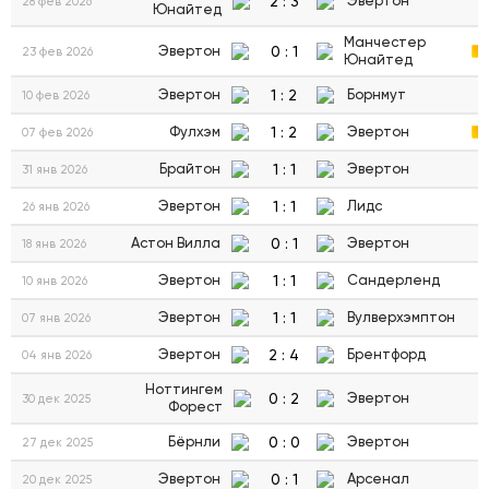
2
:
3
Эвертон
28 фев 2026
Юнайтед
Манчестер
0
:
1
Эвертон
23 фев 2026
Юнайтед
1
:
2
Эвертон
Борнмут
10 фев 2026
1
:
2
Фулхэм
Эвертон
07 фев 2026
1
:
1
Брайтон
Эвертон
31 янв 2026
1
:
1
Эвертон
Лидс
26 янв 2026
0
:
1
Астон Вилла
Эвертон
18 янв 2026
1
:
1
Эвертон
Сандерленд
10 янв 2026
1
:
1
Эвертон
Вулверхэмптон
07 янв 2026
2
:
4
Эвертон
Брентфорд
04 янв 2026
Ноттингем
0
:
2
Эвертон
30 дек 2025
Форест
0
:
0
Бёрнли
Эвертон
27 дек 2025
0
:
1
Эвертон
Арсенал
20 дек 2025