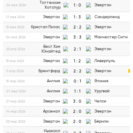
Тоттенхэм
1
:
0
Эвертон
24 мая 2026
Хотспур
1
:
3
Эвертон
Сандерленд
17 мая 2026
2
:
2
Кристал Пэлас
Эвертон
10 мая 2026
3
:
3
Эвертон
Манчестер Сити
04 мая 2026
Вест Хэм
2
:
1
Эвертон
25 апр 2026
Юнайтед
1
:
2
Эвертон
Ливерпуль
19 апр 2026
2
:
2
Брентфорд
Эвертон
11 апр 2026
0
:
1
Англия
Япония
31 мар 2026
1
:
1
Англия
Уругвай
27 мар 2026
3
:
0
Эвертон
Челси
21 мар 2026
2
:
0
Арсенал
Эвертон
14 мар 2026
2
:
0
Эвертон
Бёрнли
03 мар 2026
Ньюкасл