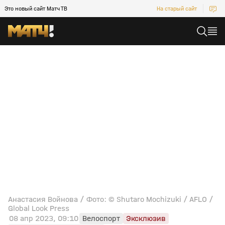
Это новый сайт Матч ТВ
На старый сайт
Анастасия Войнова / Фото: © Shutaro Mochizuki / AFLO /
Global Look Press
08 апр 2023, 09:10
Велоспорт
Эксклюзив