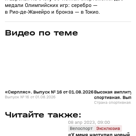
медали Олимпийских игр: серебро —
в Рио‑де‑Жанейро и бронза — в Токио.
Видео по теме
5
15:03
01 авг, 20:41
01 авг, 15:45
+
0+
«Сюрпляс». Выпуск № 16 от 01.08.2026
Высокая амплитуд
Выпуск № 16 от 01.08.2026
спортивная. Выпус
Страна спортивная. В
Читайте также:
08 апр 2023, 09:00
Велоспорт
Эксклюзив
«У меня наступил новый