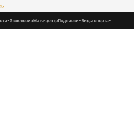
сь
сти
Эксклюзив
Матч-центр
Подписки
Виды спорта