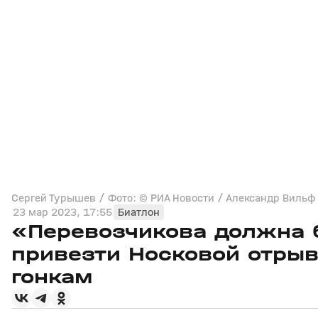
Сергей Турышев / Фото: © РИА Новости / Александр Вильф
23 мар 2023, 17:55
Биатлон
«Перевозчикова должна 
привезти Носковой отры
гонкам