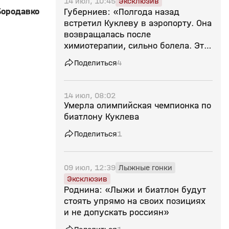
14 июл, 10:45
Эксклюзив
Бородавко
Губерниев: «Полгода назад
встретил Куклеву в аэропорту. Она
возвращалась после
химиотерапии, сильно болела. Это
потеря для всех нас»
Поделиться
4
14 июл, 08:02
Умерла олимпийская чемпионка по
биатлону Куклева
Поделиться
1
09 июл, 12:39
Лыжные гонки
Эксклюзив
Роднина: «Лыжи и биатлон будут
стоять упрямо на своих позициях
и не допускать россиян»