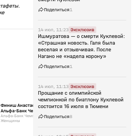
стафеты.
Поделиться
1
же
14 июл, 11:23
Эксклюзив
Ишмуратова — о смерти Куклевой:
«Страшная новость. Галя была
2:52
29 мар, 11:34
28 мар, 12:01
веселая и отзывчивая. После
Нагано не «надела корону»
12+
Поделиться
1
14 июл, 11:13
Эксклюзив
Прощание с олимпийской
чемпионкой по биатлону Куклевой
Финиш Анастасии Халили (видео).
Интервью Карима Хал
состоится 16 июля в Тюмени
Альфа-Банк Чемпионат России.
Альфа-Банк Чемпион
Марафон. Женщины
Альфа-Банк Чемпионат России. Марафон.
Марафон. Мужчины.
Альфа-Банк Чемпионат 
Поделиться
8
Женщины
Мужчины. Биатлон