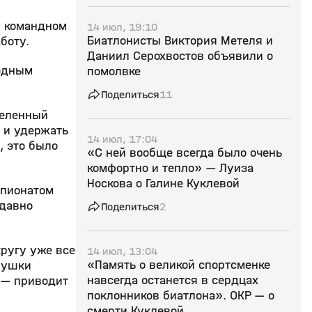
 командном
14 июл, 19:10
Биатлонисты Виктория Метеля и
боту.
Даниил Серохвостов объявили о
бодным
помолвке
Поделиться
11
деленный
ь и удержать
14 июл, 17:04
, это было
«С ней вообще всегда было очень
комфортно и тепло» — Луиза
Носкова о Галине Куклевой
мпионатом
едавно
Поделиться
2
кругу уже все
14 июл, 13:04
«Память о великой спортсменке
евушки
навсегда останется в сердцах
 — приводит
поклонников биатлона». ОКР — о
смерти Куклевой