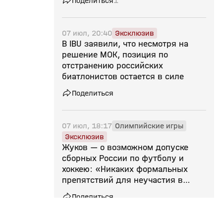
Поделиться
1
07 июл, 20:40
Эксклюзив
В IBU заявили, что несмотря на
решение МОК, позиция по
отстранению российских
биатлонистов остается в силе
Поделиться
07 июл, 18:17
Олимпийские игры
Эксклюзив
Жуков — о возможном допуске
сборных России по футболу и
хоккею: «Никаких формальных
препятствий для неучастия в
соревнованиях нет»
Поделиться