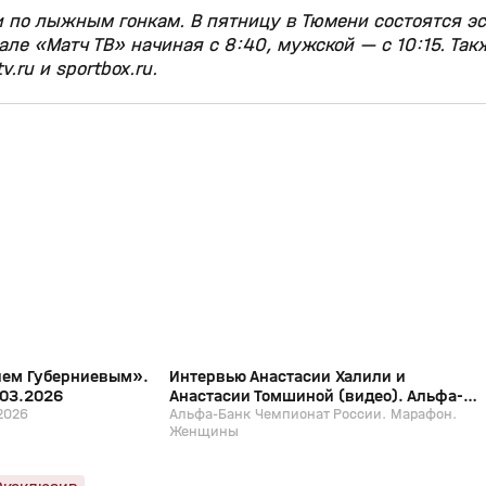
 по лыжным гонкам. В пятницу в Тюмени состоятся э
ле «Матч ТВ» начиная с 8:40, мужской — с 10:15. Так
ru и sportbox.ru.
4:53
2:05
29 мар, 11:39
12+
12+
ием Губерниевым».
Интервью Анастасии Халили и
.03.2026
Анастасии Томшиной (видео). Альфа-
2026
Банк Чемпионат России. Марафон.
Альфа-Банк Чемпионат России. Марафон.
Женщины
Женщины