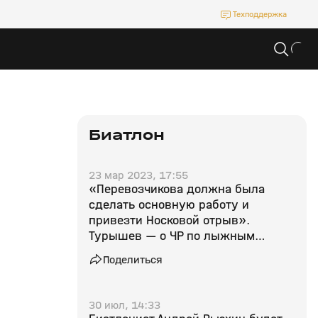
Техподдержка
Биатлон
23 мар 2023, 17:55
«Перевозчикова должна была
сделать основную работу и
привезти Носковой отрыв».
Турышев — о ЧР по лыжным
гонкам
Поделиться
30 июл, 14:33