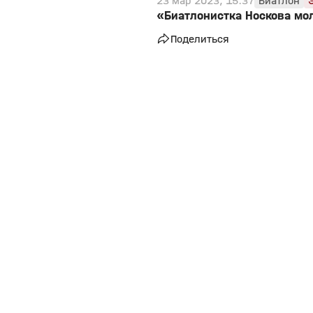
23 мар 2023, 15:37
Биатлон
«Биатлонистка Носкова мол
Поделиться