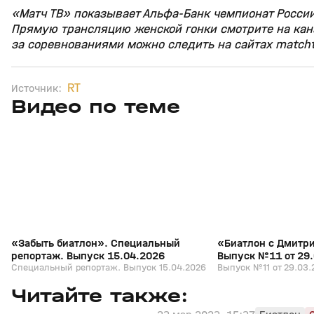
«Матч ТВ» показывает Альфа‑Банк чемпионат России
Прямую трансляцию женской гонки смотрите на кана
за соревнованиями можно следить на сайтах matchtv.
RT
Источник:
Видео по теме
5
39:16
15 апр, 13:09
29 мар, 12:29
+
12+
«Забыть биатлон». Специальный
«Биатлон с Дмитр
репортаж. Выпуск 15.04.2026
Выпуск №11 от 29
Специальный репортаж. Выпуск 15.04.2026
Выпуск №11 от 29.03.
Читайте также: