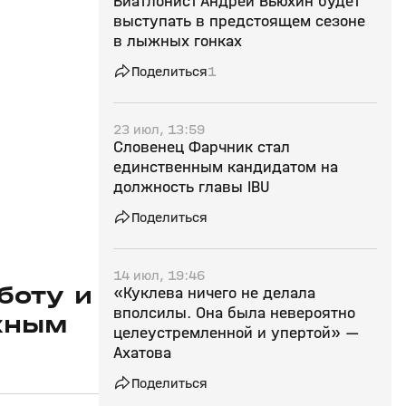
Биатлонист Андрей Вьюхин будет
выступать в предстоящем сезоне
в лыжных гонках
Поделиться
1
23 июл, 13:59
Словенец Фарчник стал
единственным кандидатом на
должность главы IBU
Поделиться
14 июл, 19:46
боту и
«Куклева ничего не делала
вполсилы. Она была невероятно
жным
целеустремленной и упертой» —
Ахатова
Поделиться