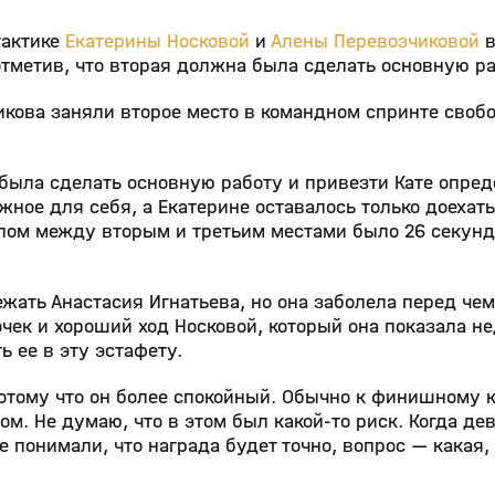
тактике
Екатерины Носковой
и
Алены Перевозчиковой
в
тметив, что вторая должна была сделать основную ра
икова заняли второе место в командном спринте сво
 была сделать основную работу и привезти Кате опре
ожное для себя, а Екатерине оставалось только доехат
пом между вторым и третьим местами было 26 секунд
жать Анастасия Игнатьева, но она заболела перед че
ек и хороший ход Носковой, который она показала н
 ее в эту эстафету.
 потому что он более спокойный. Обычно к финишному 
м. Не думаю, что в этом был какой‑то риск. Когда д
 понимали, что награда будет точно, вопрос — какая,