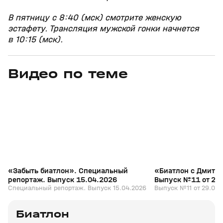
В пятницу с 8:40 (мск) смотрите женскую
эстафету. Трансляция мужской гонки начнется
в 10:15 (мск).
Видео по теме
5
39:16
15 апр, 13:09
29 мар, 12:29
+
12+
«Забыть биатлон». Специальный
«Биатлон с Дмитр
репортаж. Выпуск 15.04.2026
Выпуск №11 от 29
Специальный репортаж. Выпуск 15.04.2026
Выпуск №11 от 29.03.
Биатлон