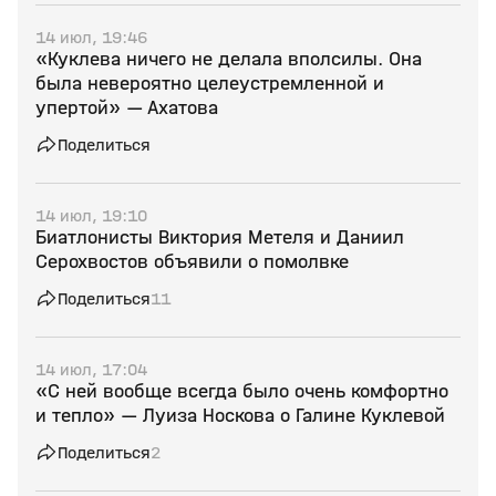
14 июл, 19:46
«Куклева ничего не делала вполсилы. Она
была невероятно целеустремленной и
упертой» — Ахатова
Поделиться
14 июл, 19:10
Биатлонисты Виктория Метеля и Даниил
Серохвостов объявили о помолвке
Поделиться
11
14 июл, 17:04
«С ней вообще всегда было очень комфортно
и тепло» — Луиза Носкова о Галине Куклевой
Поделиться
2