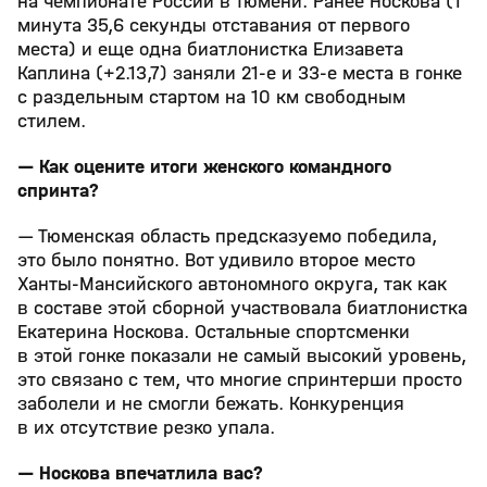
на чемпионате России в Тюмени. Ранее Носкова (1
минута 35,6 секунды отставания от первого
места) и еще одна биатлонистка Елизавета
Каплина (+2.13,7) заняли 21‑е и 33‑е места в гонке
с раздельным стартом на 10 км свободным
стилем.
— Как оцените итоги женского командного
спринта?
— Тюменская область предсказуемо победила,
это было понятно. Вот удивило второе место
Ханты‑Мансийского автономного округа, так как
в составе этой сборной участвовала биатлонистка
Екатерина Носкова. Остальные спортсменки
в этой гонке показали не самый высокий уровень,
это связано с тем, что многие спринтерши просто
заболели и не смогли бежать. Конкуренция
в их отсутствие резко упала.
— Носкова впечатлила вас?