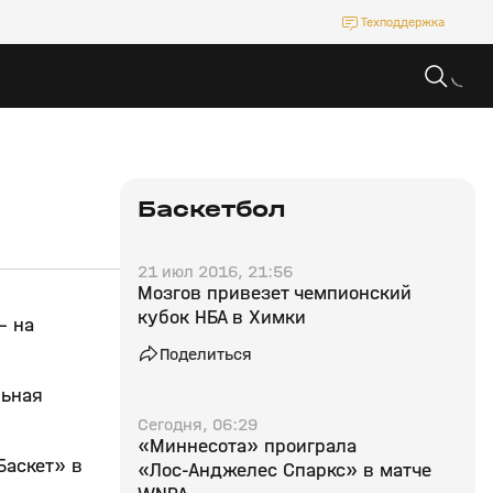
Техподдержка
Баскетбол
21 июл 2016, 21:56
Мозгов привезет чемпионский
кубок НБА в Химки
– на
Поделиться
льная
Сегодня, 06:29
«Миннесота» проиграла
Баскет» в
«Лос‑Анджелес Спаркс» в матче