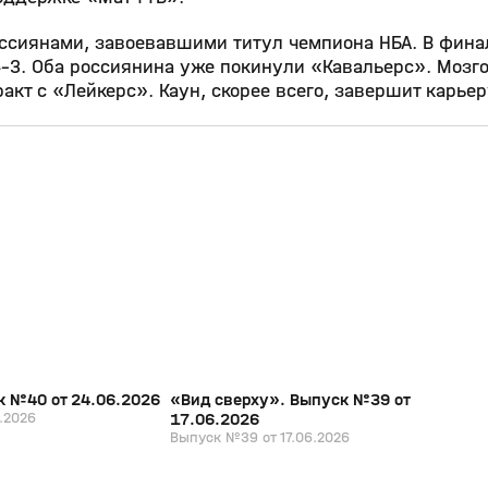
оссиянами, завоевавшими титул чемпиона НБА. В фина
4-3. Оба россиянина уже покинули «Кавальерс». Мозг
акт с «Лейкерс». Каун, скорее всего, завершит карьер
26:31
20:07
17 июн, 16:24
0+
0+
к №40 от 24.06.2026
«Вид сверху». Выпуск №39 от
.2026
17.06.2026
Выпуск №39 от 17.06.2026