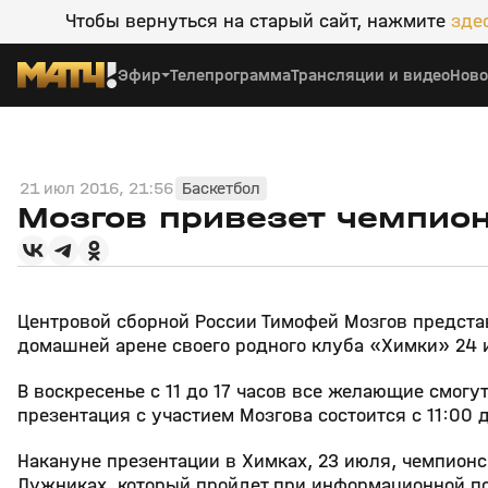
Чтобы вернуться на старый сайт, нажмите
зде
Эфир
Телепрограмма
Трансляции и видео
Ново
21 июл 2016, 21:56
Баскетбол
Мозгов привезет чемпио
Центровой сборной России Тимофей Мозгов представ
домашней арене своего родного клуба «Химки» 24 
В воскресенье с 11 до 17 часов все желающие смогу
презентация с участием Мозгова состоится с 11:00 д
Накануне презентации в Химках, 23 июля, чемпионс
Лужниках, который пройдет при информационной п