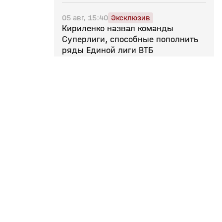
05 авг, 15:40
Эксклюзив
Кириленко назвал команды
Суперлиги, способные пополнить
ряды Единой лиги ВТБ
Поделиться
05 авг, 15:00
Эксклюзив
«Сразу после возвращения на
международную арену не ждал бы
много от сборных и клубов.
Должно пройти время». Интервью
Кириленко
Поделиться
Сотрудничество
Подписки
05 авг, 13:19
В Суперкубке Единой лиги ВТБ
Телепроизводство
Матч Премьер
примут участие четыре российских
Вакансии
М! Максимум