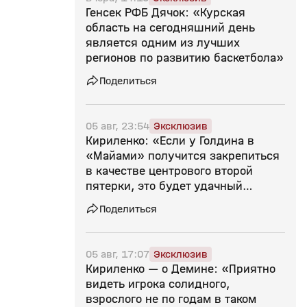
Генсек РФБ Дячок: «Курская
область на сегодняшний день
является одним из лучших
регионов по развитию баскетбола»
Поделиться
05 авг, 23:54
Эксклюзив
Кириленко: «Если у Голдина в
«Майами» получится закрепиться
в качестве центрового второй
пятерки, это будет удачный
следующий шаг»
Поделиться
05 авг, 17:07
Эксклюзив
Кириленко — о Демине: «Приятно
видеть игрока солидного,
взрослого не по годам в таком