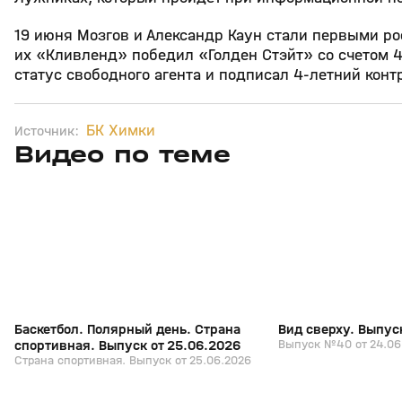
19 июня Мозгов и Александр Каун стали первыми р
их «Кливленд» победил «Голден Стэйт» со счетом 
статус свободного агента и подписал 4-летний контр
БК Химки
Источник:
Видео по теме
6
26:18
25 июн, 16:52
24 июн, 17:18
+
0+
Баскетбол. Полярный день. Страна
Вид сверху. Выпус
спортивная. Выпуск от 25.06.2026
Выпуск №40 от 24.06
Страна спортивная. Выпуск от 25.06.2026