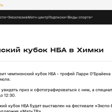
сь
сти
Эксклюзив
Матч-центр
Подписки
Виды спорта
нский кубок НБА в Химки
ит чемпионский кубок НБА – трофей Ларри О’Брайена 
июля.
т увидеть приз и сфотографироваться с ним, а специа
о 12:30.
кий кубок НБА будет выставлен на фестивале «Экспо-
оддержке «Матч ТВ».