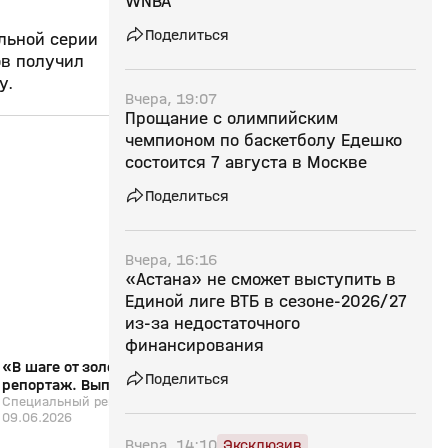
WNBA
Поделиться
льной серии
ов получил
у.
Вчера, 19:07
Прощание с олимпийским
чемпионом по баскетболу Едешко
состоится 7 августа в Москве
13:07
09 июн, 13:27
02 июн, 22:47
Поделиться
0+
Вчера, 16:16
«Астана» не сможет выступить в
Единой лиге ВТБ в сезоне‑2026/27
из‑за недостаточного
финансирования
«В шаге от золота». Специальный
«Все на Матч!»: обс
Поделиться
репортаж. Выпуск от 09.06.2026
баскетбольный матч 
Специальный репортаж. Выпуск от
Егором Вяльцевым
«Все на Матч!»
09.06.2026
Вчера, 14:10
Эксклюзив