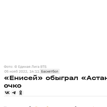
Фото: © Единая Лига ВТБ
05 нояб 2022, 14:11
Баскетбол
«Енисей» обыграл «Астан
очко