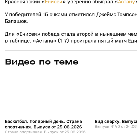
Красноярский «
Енисей
» уверенно обыграл «
Астану
У победителей 15 очками отметился Джеймс Томпсон
Балашов.
Для «Енисея» победа стала второй в нынешнем чемп
в таблице. «Астана» (1–7) проиграла пятый матч Еди
Видео по теме
6
26:18
25 июн, 16:52
24 июн, 17:18
+
0+
Баскетбол. Полярный день. Страна
Вид сверху. Выпус
спортивная. Выпуск от 25.06.2026
Выпуск №40 от 24.06
Страна спортивная. Выпуск от 25.06.2026