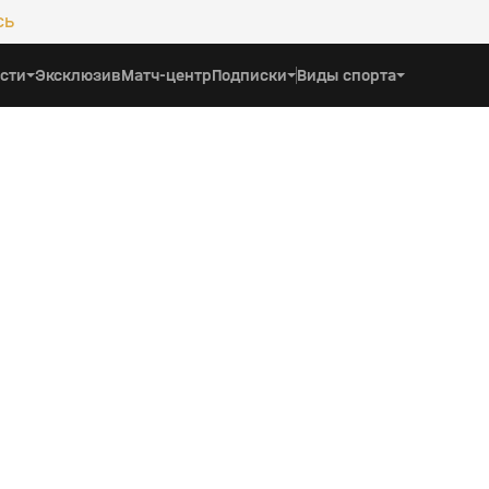
сь
сти
Эксклюзив
Матч-центр
Подписки
Виды спорта