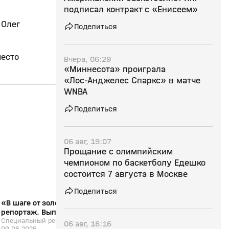
подписал контракт с «Енисеем»
 Олег
Поделиться
место
Вчера, 06:29
«Миннесота» проиграла
«Лос‑Анджелес Спаркс» в матче
WNBA
13:07
09 июн, 13:27
02 июн, 22:47
Поделиться
0+
06 авг, 19:07
Прощание с олимпийским
чемпионом по баскетболу Едешко
состоится 7 августа в Москве
Поделиться
«В шаге от золота». Специальный
«Все на Матч!»: обс
репортаж. Выпуск от 09.06.2026
баскетбольный матч 
Специальный репортаж. Выпуск от
Егором Вяльцевым
«Все на Матч!»
06 авг, 16:16
09.06.2026