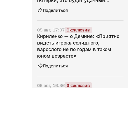
пятерки, это будет удачный
следующий шаг»
Поделиться
05 авг, 17:07
Эксклюзив
Кириленко — о Демине: «Приятно
видеть игрока солидного,
взрослого не по годам в таком
юном возрасте»
Поделиться
05 авг, 16:36
Эксклюзив
Кириленко — о возможном допуске
российских команд: «Не вижу
супердинамики по возвращению
нашего баскетбола. Пока настроен
скептически»
Поделиться