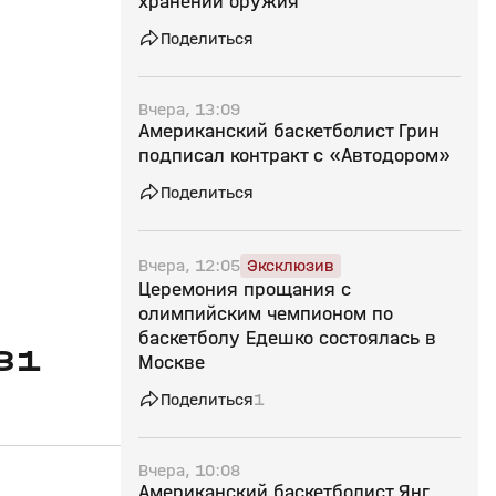
хранении оружия
Поделиться
Вчера, 13:09
Американский баскетболист Грин
подписал контракт с «Автодором»
Поделиться
Вчера, 12:05
Эксклюзив
Церемония прощания с
олимпийским чемпионом по
баскетболу Едешко состоялась в
 31
Москве
Поделиться
1
Вчера, 10:08
Американский баскетболист Янг