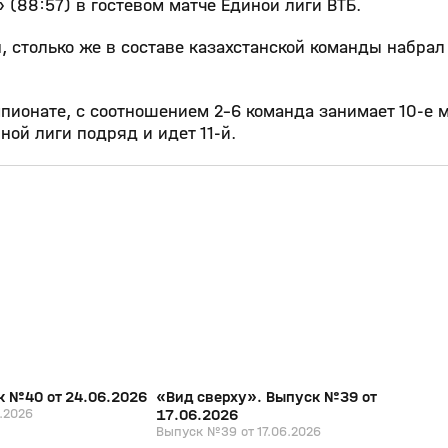
» (88:57) в гостевом матче Единой лиги ВТБ.
, столько же в составе казахстанской команды набрал
ионате, с соотношением 2–6 команда занимает 10‑е 
ной лиги подряд и идет 11‑й.
26:31
20:07
17 июн, 16:24
0+
0+
к №40 от 24.06.2026
«Вид сверху». Выпуск №39 от
.2026
17.06.2026
Выпуск №39 от 17.06.2026