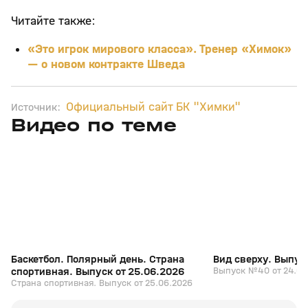
Читайте также:
«Это игрок мирового класса». Тренер «Химок»
— о новом контракте Шведа
Официальный сайт БК "Химки"
Источник:
Видео по теме
6
26:18
25 июн, 16:52
24 июн, 17:18
+
0+
Баскетбол. Полярный день. Страна
Вид сверху. Выпус
спортивная. Выпуск от 25.06.2026
Выпуск №40 от 24.06
Страна спортивная. Выпуск от 25.06.2026