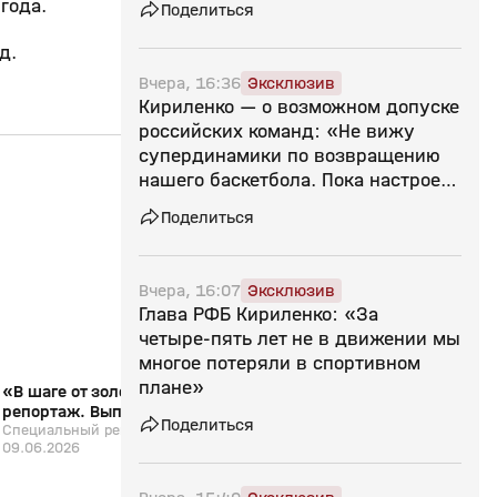
года.
Поделиться
д.
Вчера, 16:36
Эксклюзив
Кириленко — о возможном допуске
российских команд: «Не вижу
супердинамики по возвращению
13:07
09 июн, 13:27
02 июн, 22:47
нашего баскетбола. Пока настроен
скептически»
0+
Поделиться
Вчера, 16:07
Эксклюзив
Глава РФБ Кириленко: «За
четыре‑пять лет не в движении мы
многое потеряли в спортивном
плане»
«В шаге от золота». Специальный
«Все на Матч!»: обс
репортаж. Выпуск от 09.06.2026
баскетбольный матч 
Поделиться
Специальный репортаж. Выпуск от
Егором Вяльцевым
«Все на Матч!»
09.06.2026