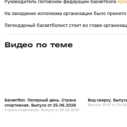
Руководитель Литовской федерации баскетбола
Арв
На заседании исполкома организации было принято
Легендарный баскетболист стоит во главе организаци
Видео по теме
6
26:18
25 июн, 16:52
24 июн, 17:18
+
0+
Баскетбол. Полярный день. Страна
Вид сверху. Выпус
спортивная. Выпуск от 25.06.2026
Выпуск №40 от 24.06
Страна спортивная. Выпуск от 25.06.2026