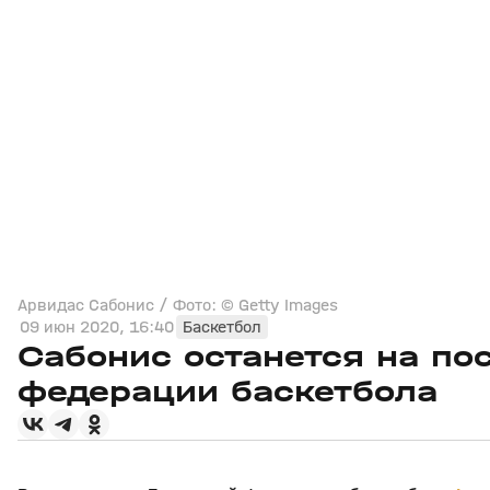
Арвидас Сабонис / Фото: © Getty Images
09 июн 2020, 16:40
Баскетбол
Сабонис останется на по
федерации баскетбола