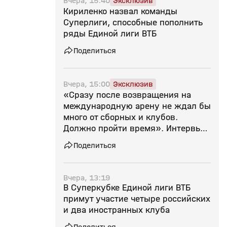
Вчера, 15:40
Эксклюзив
Кириленко назвал команды
Суперлиги, способные пополнить
ряды Единой лиги ВТБ
Поделиться
Вчера, 15:00
Эксклюзив
«Сразу после возвращения на
международную арену не ждал бы
много от сборных и клубов.
Должно пройти время». Интервью
Кириленко
Поделиться
Вчера, 13:19
В Суперкубке Единой лиги ВТБ
примут участие четыре российских
и два иностранных клуба
Поделиться