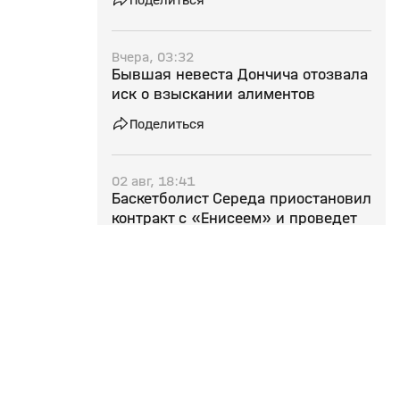
Вчера, 03:32
Бывшая невеста Дончича отозвала
иск о взыскании алиментов
Поделиться
02 авг, 18:41
Баскетболист Середа приостановил
контракт с «Енисеем» и проведет
сезон в NCAA
Поделиться
01 авг, 17:12
Действующий чемпион Франции
по баскетболу «Монако» не
допущен до участия в турнире в