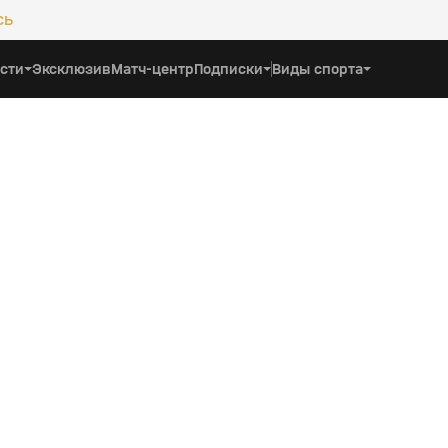
сь
сти
Эксклюзив
Матч-центр
Подписки
Виды спорта