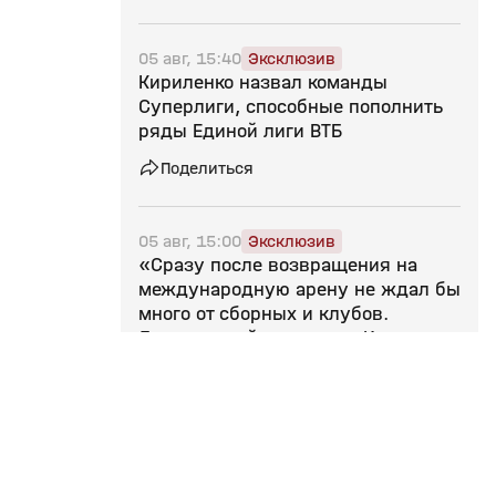
05 авг, 15:40
Эксклюзив
Кириленко назвал команды
Суперлиги, способные пополнить
ряды Единой лиги ВТБ
Поделиться
05 авг, 15:00
Эксклюзив
«Сразу после возвращения на
международную арену не ждал бы
много от сборных и клубов.
Должно пройти время». Интервью
Кириленко
Поделиться
05 авг, 13:19
В Суперкубке Единой лиги ВТБ
примут участие четыре российских