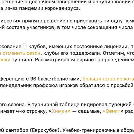
 решение о досрочном завершении и аннулировании с
та из-за пандемии коронавируса.
ливости» принято решение не признавать ни одну ко
й состава участников, в том числе сокращения числа
осование 11 клубов, имеющих постоянные лицензии, 
 отменить сезон
, клубы его поддержали. Отметим, чт
овку
турнира. Рассматривался вариант с проведением
нференцию с 36 баскетболистами,
большинство из кот
понедельник профсоюз игроков обратился с просьбой
ого сезона. В турнирной таблице лидировал турецкий 
имает 4-ю строчку, «
Химки»
— седьмые,
«Зенит
» ра
30 сентября (Еврокубок). Учебно-тренировочные сбо