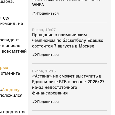
езона.
WNBA
Поделиться
манду
 команд, не
Вчера, 19:07
Прощание с олимпийским
президент
чемпионом по баскетболу Едешко
о в апреле
состоится 7 августа в Москве
 всех матчей
Поделиться
орых
Вчера, 16:16
 отменить
«Астана» не сможет выступить в
Единой лиге ВТБ в сезоне‑2026/27
из‑за недостаточного
«
Анадолу
финансирования
сположился
Поделиться
ры продлятся