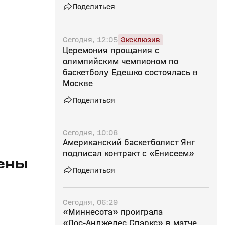
Поделиться
Сегодня, 12:05
Эксклюзив
Церемония прощания с
олимпийским чемпионом по
баскетболу Едешко состоялась в
Москве
Поделиться
Сегодня, 10:08
Американский баскетболист Янг
подписал контракт с «Енисеем»
ены
Поделиться
Сегодня, 06:29
«Миннесота» проиграла
«Лос‑Анджелес Спаркс» в матче