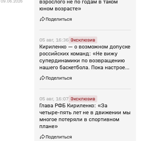
взрослого не по годам в таком
09.06.2026
юном возрасте»
Поделиться
05 авг, 16:36
Эксклюзив
Кириленко — о возможном допуске
российских команд: «Не вижу
супердинамики по возвращению
нашего баскетбола. Пока настроен
скептически»
Поделиться
05 авг, 16:07
Эксклюзив
Глава РФБ Кириленко: «За
четыре‑пять лет не в движении мы
многое потеряли в спортивном
плане»
Поделиться