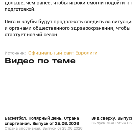
дольше, чем ранее, чтобы игроки смогли подойти к
подготовкой.
Лига и клубы будут продолжать следить за ситуацие
и органами общественного здравоохранения, чтобы 
стартует новый сезон.
Официальный сайт Евролиги
Источник:
Видео по теме
6
26:18
25 июн, 16:52
24 июн, 17:18
+
0+
Баскетбол. Полярный день. Страна
Вид сверху. Выпус
спортивная. Выпуск от 25.06.2026
Выпуск №40 от 24.06
Страна спортивная. Выпуск от 25.06.2026