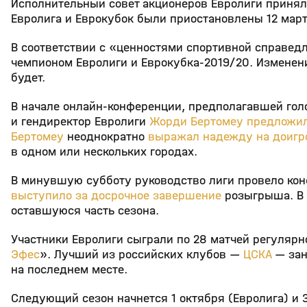
Исполнительный совет акционеров Евролиги принял
Евролига и Еврокубок были приостановлены 12 мар
В соответствии с «ценностями спортивной справед
чемпионом Евролиги и Еврокубка-2019/20. Изменени
будет.
В начале онлайн-конференции, предполагавшей гол
и гендиректор Евролиги
Жорди Бертомеу предложил
Бертомеу
неоднократно
выражал надежду на доигр
в одном или нескольких городах.
В минувшую субботу руководство лиги провело ко
выступило за досрочное завершение
розыгрыша. В 
оставшуюся часть сезона.
Участники Евролиги сыграли по 28 матчей регулярн
Эфес
». Лучший из российских клубов —
ЦСКА
— зан
на последнем месте.
Следующий сезон начнется 1 октября (Евролига) и 