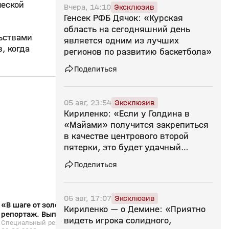
ческой
Вчера, 14:10
Эксклюзив
Генсек РФБ Дячок: «Курская
область на сегодняшний день
льствами
является одним из лучших
, когда
регионов по развитию баскетбола»
Поделиться
05 авг, 23:54
Эксклюзив
13:07
09 июн, 13:27
02 июн, 22:47
Кириленко: «Если у Голдина в
0+
«Майами» получится закрепиться
в качестве центрового второй
пятерки, это будет удачный
следующий шаг»
Поделиться
05 авг, 17:07
Эксклюзив
«В шаге от золота». Специальный
«Все на Матч!»: обс
Кириленко — о Демине: «Приятно
репортаж. Выпуск от 09.06.2026
баскетбольный матч 
видеть игрока солидного,
Специальный репортаж. Выпуск от
Егором Вяльцевым
«Все на Матч!»