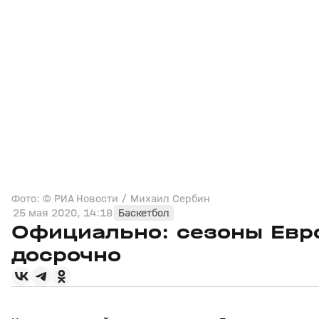
Фото: © РИА Новости / Михаил Сербин
25 мая 2020, 14:18
Баскетбол
Официально: сезоны Евр
досрочно