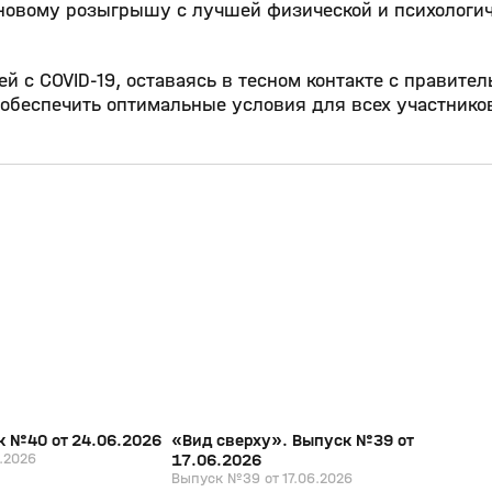
 новому розыгрышу с лучшей физической и психологи
й с COVID-19, оставаясь в тесном контакте с правите
обеспечить оптимальные условия для всех участников
26:31
20:07
17 июн, 16:24
0+
0+
к №40 от 24.06.2026
«Вид сверху». Выпуск №39 от
.2026
17.06.2026
Выпуск №39 от 17.06.2026