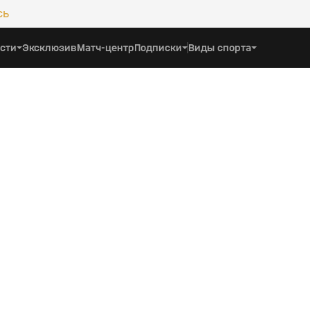
сь
сти
Эксклюзив
Матч-центр
Подписки
Виды спорта