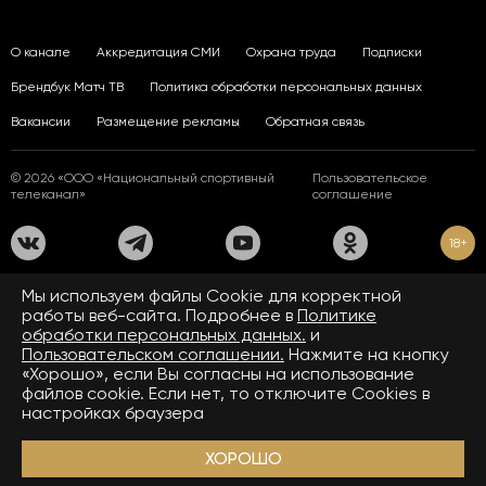
О канале
Аккредитация СМИ
Охрана труда
Подписки
Брендбук Матч ТВ
Политика обработки персональных данных
Вакансии
Размещение рекламы
Обратная связь
© 2026 «ООО «Национальный спортивный
Пользовательское
телеканал»
соглашение
18+
На сайте применяются рекомендательные технологии. Подробнее
Мы используем файлы Сookie для корректной
в
Правилах применения рекомендательных технологий.
работы веб-сайта. Подробнее в
Политике
обработки персональных данных.
и
Средство массовой информации сетевое издание «www.matchtv.ru»
зарегистрировано Федеральной службой по надзору в сфере связи,
Пользовательском соглашении.
Нажмите на кнопку
информационных технологий и массовых коммуникаций (Роскомнадзор).
«Хорошо», если Вы согласны на использование
Свидетельство о регистрации средства массовой информации ЭЛ № ФС 77 - 72390
файлов cookie. Если нет, то отключите Cookies в
от 28.02.2018. Название — www.matchtv.ru.
Учредитель (соучредители) СМИ сетевого издания «www.matchtv.ru»: ООО
настройках браузера
«Национальный спортивный телеканал», главный редактор СМИ сетевого издания
«www.matchtv.ru»: Конов В.А., номер телефона редакции СМИ сетевого издания
«www.matchtv.ru»: +7 (495) 653 84 19, адрес электронной почты редакции СМИ
ХОРОШО
сетевого издания «www.matchtv.ru»:
matchtv@matchtv.ru