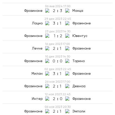
06 янв 2024
17:00
2
:
3
Фрозиноне
Монца
29 дек 2023
22:45
3
:
1
Лацио
Фрозиноне
23 дек 2023
14:30
1
:
2
Фрозиноне
Ювентус
16 дек 2023
17:00
2
:
1
Лечче
Фрозиноне
10 дек 2023
14:30
0
:
0
Фрозиноне
Торино
02 дек 2023
22:45
3
:
1
Милан
Фрозиноне
26 ноя 2023
17:00
2
:
1
Фрозиноне
Дженоа
12 ноя 2023
22:45
2
:
0
Интер
Фрозиноне
06 ноя 2023
20:30
2
:
1
Фрозиноне
Эмполи