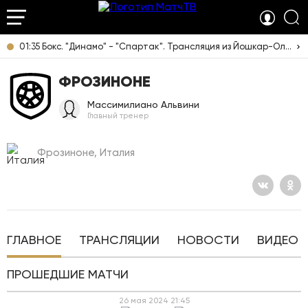
01:35 Бокс. "Динамо" - "Спартак". Трансляция из Йошкар-Олы [16+]
ФРОЗИНОНЕ
Массимилиано Альвини
Главный тренер
Фрозиноне, Италия
ГЛАВНОЕ
ТРАНСЛЯЦИИ
НОВОСТИ
ВИДЕО
ПРОШЕДШИЕ МАТЧИ
26 мая 2024
21:45