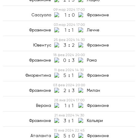
09 мар 2024
17:00
1
:
0
Сассуоло
Фрозиноне
03 мар 2024
17:00
1
:
1
Фрозиноне
Лечче
25 фев 2024
14:30
3
:
2
Ювентус
Фрозиноне
18 фев 2024
20:00
0
:
3
Фрозиноне
Рома
11 фев 2024
14:30
5
:
1
Фиорентина
Фрозиноне
03 фев 2024
20:00
2
:
3
Фрозиноне
Милан
28 янв 2024
17:00
1
:
1
Верона
Фрозиноне
21 янв 2024
14:30
3
:
1
Фрозиноне
Кальяри
15 янв 2024
22:45
5
:
0
Аталанта
Фрозиноне