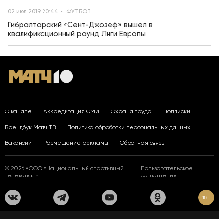
02 июл 2019 20:44
ФУТБОЛ
Гибралтарский «Сент-Джозеф» вышел в
квалификационный раунд Лиги Европы
О канале
Аккредитация СМИ
Охрана труда
Подписки
Брендбук Матч ТВ
Политика обработки персональных данных
Вакансии
Размещение рекламы
Обратная связь
© 2026 «ООО «Национальный спортивный
Пользовательское
телеканал»
соглашение
18+
На сайте применяются рекомендательные технологии. Подробнее