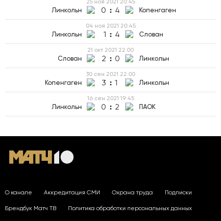
25 ноя 2021
20:45
0
:
4
Линкольн
Копенгаген
04 ноя 2021
20:45
1
:
4
Линкольн
Слован
21 окт 2021
22:00
2
:
0
Слован
Линкольн
30 сен 2021
22:00
3
:
1
Копенгаген
Линкольн
16 сен 2021
19:45
0
:
2
Линкольн
ПАОК
О канале
Аккредитация СМИ
Охрана труда
Подписки
Брендбук Матч ТВ
Политика обработки персональных данных