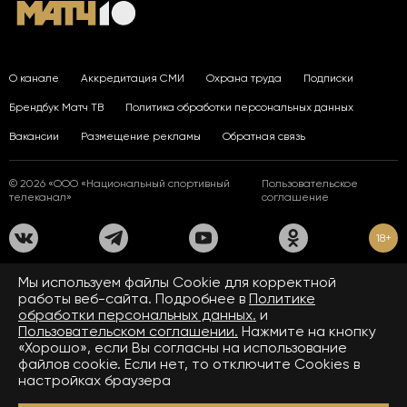
О канале
Аккредитация СМИ
Охрана труда
Подписки
Брендбук Матч ТВ
Политика обработки персональных данных
Вакансии
Размещение рекламы
Обратная связь
© 2026 «ООО «Национальный спортивный
Пользовательское
телеканал»
соглашение
18+
На сайте применяются рекомендательные технологии. Подробнее
Мы используем файлы Сookie для корректной
в
Правилах применения рекомендательных технологий.
работы веб-сайта. Подробнее в
Политике
обработки персональных данных.
и
Средство массовой информации сетевое издание «www.matchtv.ru»
зарегистрировано Федеральной службой по надзору в сфере связи,
Пользовательском соглашении.
Нажмите на кнопку
информационных технологий и массовых коммуникаций (Роскомнадзор).
«Хорошо», если Вы согласны на использование
Свидетельство о регистрации средства массовой информации ЭЛ № ФС 77 - 72390
файлов cookie. Если нет, то отключите Cookies в
от 28.02.2018. Название — www.matchtv.ru.
Учредитель (соучредители) СМИ сетевого издания «www.matchtv.ru»: ООО
настройках браузера
«Национальный спортивный телеканал», главный редактор СМИ сетевого издания
«www.matchtv.ru»: Конов В.А., номер телефона редакции СМИ сетевого издания