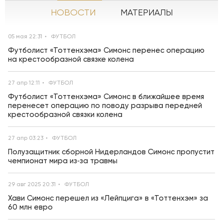
НОВОСТИ
МАТЕРИАЛЫ
05 мая 22:31
ФУТБОЛ
Футболист «Тоттенхэма» Симонс перенес операцию
на крестообразной связке колена
27 апр 12:11
ФУТБОЛ
Футболист «Тоттенхэма» Симонс в ближайшее время
перенесет операцию по поводу разрыва передней
крестообразной связки колена
27 апр 03:23
ФУТБОЛ
Полузащитник сборной Нидерландов Симонс пропустит
чемпионат мира из‑за травмы
29 авг 2025 20:31
ФУТБОЛ
Хави Симонс перешел из «Лейпцига» в «Тоттенхэм» за
60 млн евро