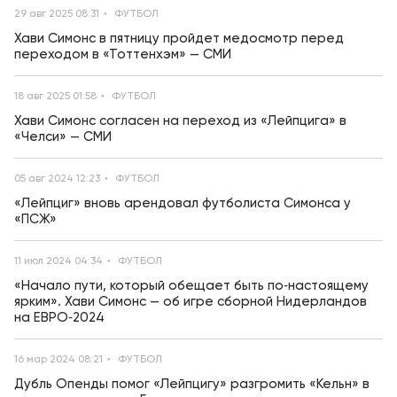
29 авг 2025 08:31
ФУТБОЛ
Хави Симонс в пятницу пройдет медосмотр перед
переходом в «Тоттенхэм» — СМИ
18 авг 2025 01:58
ФУТБОЛ
Хави Симонс согласен на переход из «Лейпцига» в
«Челси» — СМИ
05 авг 2024 12:23
ФУТБОЛ
«Лейпциг» вновь арендовал футболиста Симонса у
«ПСЖ»
11 июл 2024 04:34
ФУТБОЛ
«Начало пути, который обещает быть по‑настоящему
ярким». Хави Симонс — об игре сборной Нидерландов
на ЕВРО‑2024
16 мар 2024 08:21
ФУТБОЛ
Дубль Опенды помог «Лейпцигу» разгромить «Кельн» в