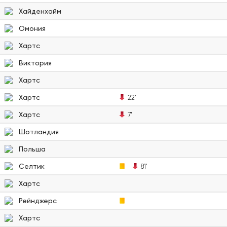
Хайденхайм
Омония
Хартс
Виктория
Хартс
Хартс
22'
Хартс
7'
Шотландия
Польша
Селтик
81'
Хартс
Рейнджерс
Хартс