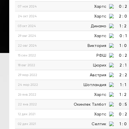
Хартс
0
:
2
07 ноя 2024
Хартс
2
:
0
24 окт 2024
Динамо
1
:
2
03 окт 2024
Хартс
0
:
1
29 авг 2024
Виктория
1
:
0
22 авг 2024
РФШ
0
:
2
15 сен 2022
Цюрих
2
:
1
18 авг 2022
Австрия
2
:
2
29 мар 2022
Шотландия
1
:
1
24 мар 2022
Хартс
1
:
2
26 янв 2022
Окинлек Тэлбот
0
:
5
22 янв 2022
Хартс
0
:
2
12 дек 2021
Селтик
1
:
0
02 дек 2021