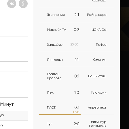
Крайова
2
:
1
Ягеллония
Рейнджерс
0
:
3
Маккаби ТА
ЦСКА Сф
Зальцбург
20:00
Пафос
1
:
1
Линкольн
Омония
Градец
0
:
1
Бешикташ
Кралове
1
:
0
Лех
Клаксвик
Минут
0
:
1
ПАОК
Андерлехт
LIVE
'
69
Викингур
2
:
0
Тун
0
Рейкьявик