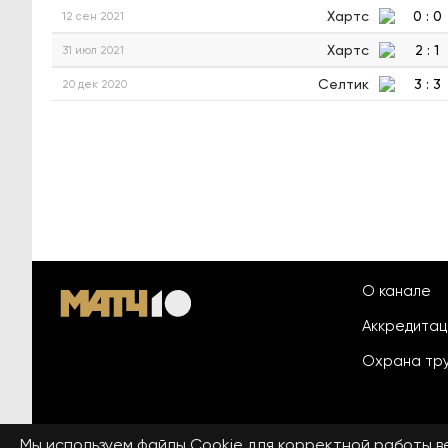
Хартс
0
:
0
12 сен 2021
Хартс
2
:
1
31 июл 2021
Селтик
3
:
3
20 дек 2020
О канале
Аккредита
Охрана тр
Мы используем файлы Сookie для корректной работы 