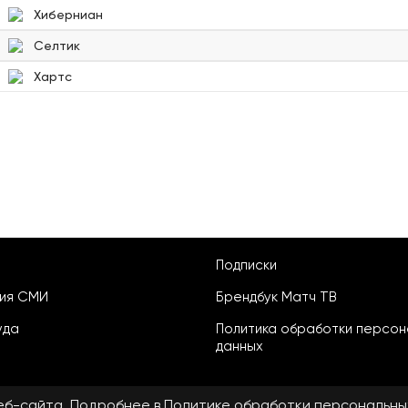
Хиберниан
Селтик
Хартс
Подписки
ция СМИ
Брендбук Матч ТВ
уда
Политика обработки персон
данных
веб-сайта. Подробнее в
Политике обработки персональны