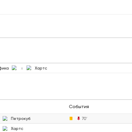
фика
Хартс
x
События
Петрокуб
70'
Хартс