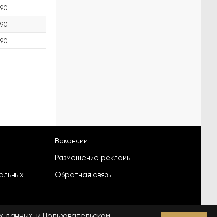
90
90
90
Вакансии
Размещение рекламы
альных
Обратная связь
х данных.
и
Пользовательском