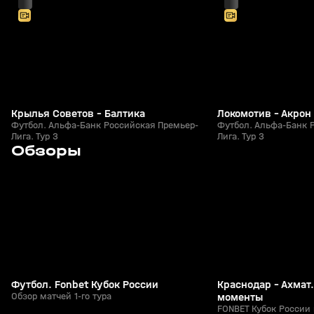
Крылья Советов - Балтика
Локомотив - Акрон
Футбол. Альфа-Банк Российская Премьер-
Футбол. Альфа-Банк 
Лига. Тур 3
Лига. Тур 3
7
5:53
06 авг, 18:10
05 авг, 23:40
Обзоры
+
0+
Футбол. Fonbet Кубок России
Краснодар - Ахмат
Обзор матчей 1-го тура
моменты
FONBET Кубок России 