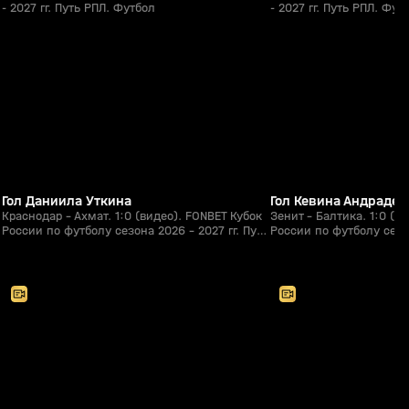
- 2027 гг. Путь РПЛ. Футбол
- 2027 гг. Путь РПЛ. Фут
1:09
05 авг, 22:17
05 авг, 20:54
0+
Гол Даниила Уткина
Гол Кевина Андраде
Краснодар - Ахмат. 1:0 (видео). FONBET Кубок
Зенит - Балтика. 1:0 (в
России по футболу сезона 2026 - 2027 гг. Путь
России по футболу сезон
РПЛ. Футбол
РПЛ. Футбол
2:33:09
05 авг, 17:50
04 авг, 20:33
0+