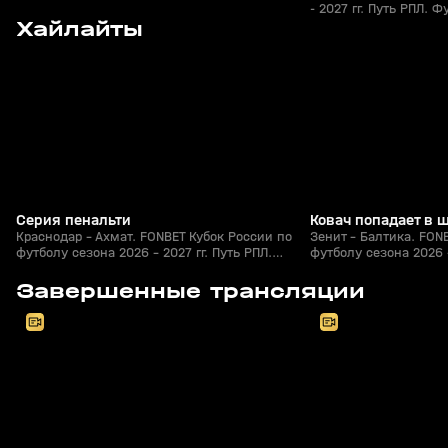
- 2027 гг. Путь РПЛ. Ф
9
0:41
05 авг, 23:00
05 авг, 22:45
Хайлайты
+
0+
Серия пенальти
Ковач попадает в 
Краснодар - Ахмат. FONBET Кубок России по
Зенит - Балтика. FON
футболу сезона 2026 - 2027 гг. Путь РПЛ.
футболу сезона 2026 -
Футбол
Футбол
8
2:30:39
05 авг, 20:30
05 авг, 20:20
Завершенные трансляции
+
0+