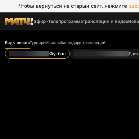
Чтобы вернуться на старый сайт, нажмите
зде
Эфир
Телепрограмма
Трансляции и видео
Ново
Виды спорта
Турниры
Каналы
Календарь трансляций
Футбол
Еди