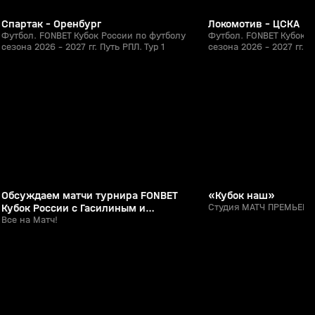
Спартак - Оренбург
Локомотив - ЦСКА
Футбол. FONBET Кубок России по футболу
Футбол. FONBET Кубок Р
сезона 2026 - 2027 гг. Путь РПЛ. Тур 1
сезона 2026 - 2027 гг. П
53:49
06 авг, 01:09
05 авг, 23:56
0+
Обсуждаем матчи турнира FONBET
«Кубок наш»
Кубок России с Гасилиным и
Студия МАТЧ ПРЕМЬЕР о
Шалимовым
Все на Матч!
1:51
26 июл, 20:31
25 июл, 21:18
0+