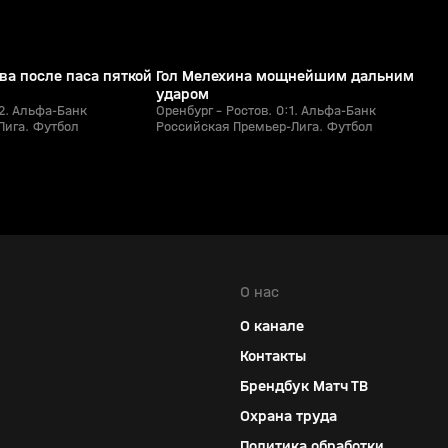
ва после паса пяткой
Гол Мелехина мощнейшим дальним
ударом
:2. Альфа-Банк
Оренбург - Ростов. 0:1. Альфа-Банк
Лига. Футбол
Российская Премьер-Лига. Футбол
О нас
О канале
Контакты
Брендбук Матч ТВ
Охрана труда
Политика обработки