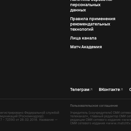
персональных
данных
Правила применения
рекомендательных
технологий
Лица канала
Матч Академия
Телеграм
↗
ВКонтакте
↗
Пользовательское соглашение
регистрировано Федеральной службой
Учредитель (соучредители) СМИ сете
ммуникаций (Роскомнадзор).
телеканал», главный редактор СМИ се
7 - 72390 от 28.02.2018. Название —
редакции СМИ сетевого издания «www.
СМИ сетевого издания «www.matchtv.