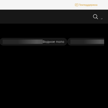
Техподдержка
Водное поло
П