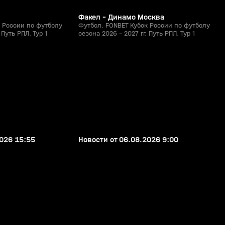
Факел - Динамо Москва
 России по футболу
Футбол. FONBET Кубок России по футболу
 Путь РПЛ. Тур 1
сезона 2026 - 2027 гг. Путь РПЛ. Тур 1
5:27
1:19:34
06 авг, 12:49
0+
0+
2026 15:55
Новости от 06.08.2026 9:00
1:29
1:19
26 июл, 21:12
0+
0+