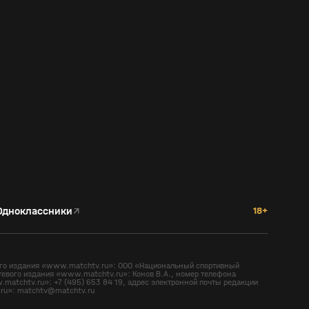
Одноклассники
↗
18+
вого издания «www.matchtv.ru»: ООО «Национальный спортивный
тевого издания «www.matchtv.ru»: Конов В.А., номер телефона
matchtv.ru»: +7 (495) 653 84 19, адрес электронной почты редакции
ru»: matchtv@matchtv.ru