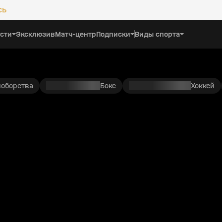
сь
сти
Эксклюзив
Матч-центр
Подписки
Виды спорта
ноборства
Бокс
Хоккей