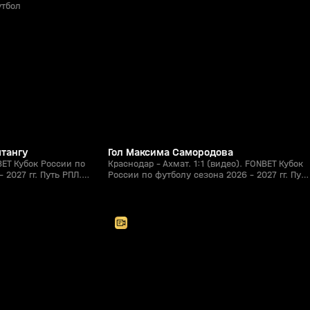
утбол
1:21
1:15
05 авг, 22:44
0+
0+
штангу
Гол Максима Самородова
BET Кубок России по
Краснодар - Ахмат. 1:1 (видео). FONBET Кубок
 2027 гг. Путь РПЛ.
России по футболу сезона 2026 - 2027 гг. Путь
РПЛ. Футбол
2:00:57
2:27:26
05 авг, 18:20
0+
0+