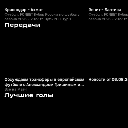
Краснодар - Ахмат
Зенит - Балтика
Футбол. FONBET Кубок России по футболу
Футбол. FONBET Кубок
сезона 2026 - 2027 гг. Путь РПЛ. Тур 1
сезона 2026 - 2027 гг.
0
5:05
06 авг, 22:47
06 авг, 16:49
Передачи
+
0+
Обсуждаем трансферы в европейском
Новости от 06.08.
футболе с Александром Гришиным и
Игорем Семшовым
Все на Матч!
7
1:25
26 июл, 21:49
26 июл, 21:15
Лучшие голы
+
0+