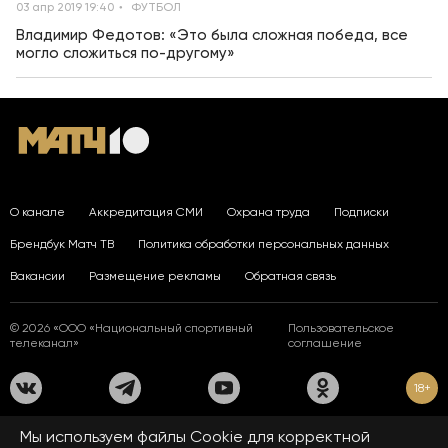
03 апр 2019 19:40
ФУТБОЛ
Владимир Федотов: «Это была сложная победа, все
могло сложиться по-другому»
О канале
Аккредитация СМИ
Охрана труда
Подписки
Брендбук Матч ТВ
Политика обработки персональных данных
Вакансии
Размещение рекламы
Обратная связь
© 2026 «ООО «Национальный спортивный
Пользовательское
телеканал»
соглашение
18+
На сайте применяются рекомендательные технологии. Подробнее
Мы используем файлы Сookie для корректной
в
Правилах применения рекомендательных технологий.