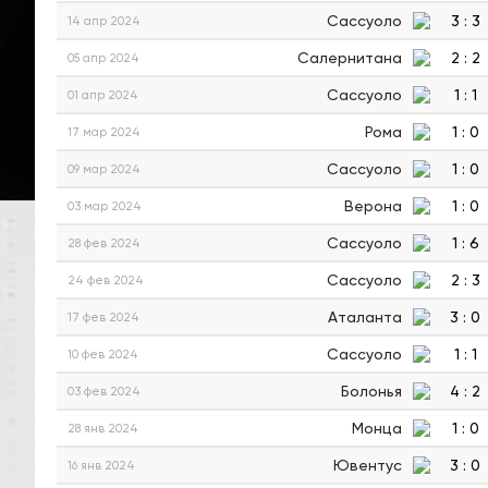
Сассуоло
3
:
3
14 апр 2024
Салернитана
2
:
2
05 апр 2024
Сассуоло
1
:
1
01 апр 2024
Рома
1
:
0
17 мар 2024
Сассуоло
1
:
0
09 мар 2024
Верона
1
:
0
03 мар 2024
Сассуоло
1
:
6
28 фев 2024
Сассуоло
2
:
3
24 фев 2024
Аталанта
3
:
0
17 фев 2024
Сассуоло
1
:
1
10 фев 2024
Болонья
4
:
2
03 фев 2024
Монца
1
:
0
28 янв 2024
Ювентус
3
:
0
16 янв 2024