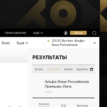
Вход
ПРИЛОЖЕНИЕ
ЕЩЁ
20:00 Футбол. Альфа-
Бокс
Ещё
Банк Российская
Премьер-Лига. ЦСКА -
"Ростов" (Ростов-на-
РЕЗУЛЬТАТЫ
Дону). Прямая
трансляция
ВЧЕРА
СЕГОДНЯ
ЗАВТРА
ВЫБРАТЬ
Альфа-Банк Российская
Премьер-Лига
Тур 3
Крылья
0
:
2
Балтика