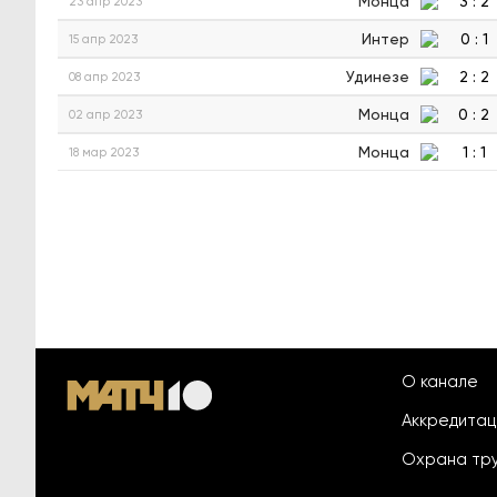
Монца
3
:
2
23 апр 2023
Интер
0
:
1
15 апр 2023
Удинезе
2
:
2
08 апр 2023
Монца
0
:
2
02 апр 2023
Монца
1
:
1
18 мар 2023
О канале
Аккредита
Охрана тр