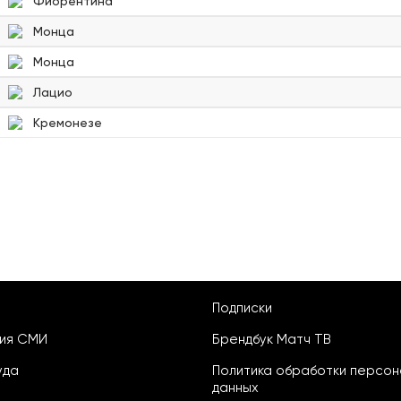
Фиорентина
Монца
Монца
Лацио
Кремонезе
Подписки
ция СМИ
Брендбук Матч ТВ
уда
Политика обработки персон
данных