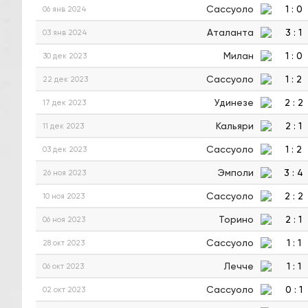
Сассуоло
1
:
0
06 янв 2024
Аталанта
3
:
1
03 янв 2024
Милан
1
:
0
30 дек 2023
Сассуоло
1
:
2
22 дек 2023
Удинезе
2
:
2
17 дек 2023
Кальяри
2
:
1
11 дек 2023
Сассуоло
1
:
2
03 дек 2023
Эмполи
3
:
4
26 ноя 2023
Сассуоло
2
:
2
10 ноя 2023
Торино
2
:
1
06 ноя 2023
Сассуоло
1
:
1
28 окт 2023
Лечче
1
:
1
06 окт 2023
Сассуоло
0
:
1
02 окт 2023