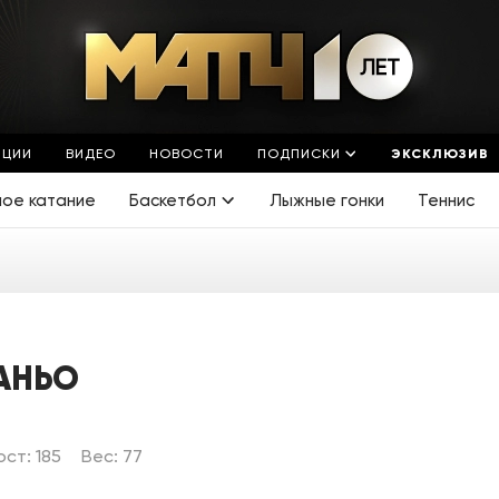
ЯЦИИ
ВИДЕО
НОВОСТИ
ПОДПИСКИ
ЭКСКЛЮЗИВ
ное катание
Баскетбол
Лыжные гонки
Теннис
АНЬО
ост: 185
Вес: 77