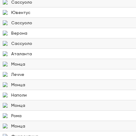
Сассуоло
Ювентус
Сассуоло
Верона
Сассуоло
Аталанта
Монца
Лечче
Монца
Наполи
Монца
Рома
Монца