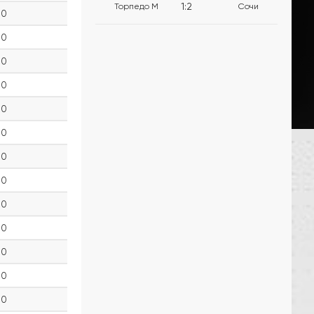
1
:
2
Торпедо М
Сочи
0
0
0
0
0
0
0
0
0
0
0
0
0