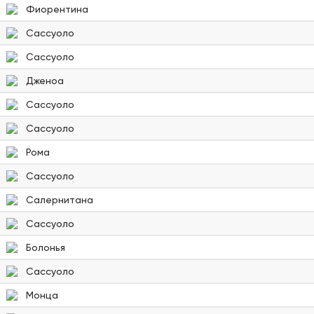
Фиорентина
Сассуоло
Сассуоло
Дженоа
Сассуоло
Сассуоло
Рома
Сассуоло
Салернитана
Сассуоло
Болонья
Сассуоло
Монца