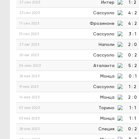
Интер
1
:
2
27 сен 2023
Сассуоло
4
:
2
23 сен 2023
Фрозиноне
4
:
2
17 сен 2023
Сассуоло
3
:
1
01 сен 2023
Наполи
2
:
0
27 авг 2023
Сассуоло
0
:
2
20 авг 2023
Аталанта
5
:
2
04 июн 2023
Монца
0
:
1
28 мая 2023
Сассуоло
1
:
2
19 мая 2023
Монца
2
:
0
14 мая 2023
Торино
1
:
1
07 мая 2023
Монца
1
:
1
03 мая 2023
Специя
0
:
2
28 апр 2023