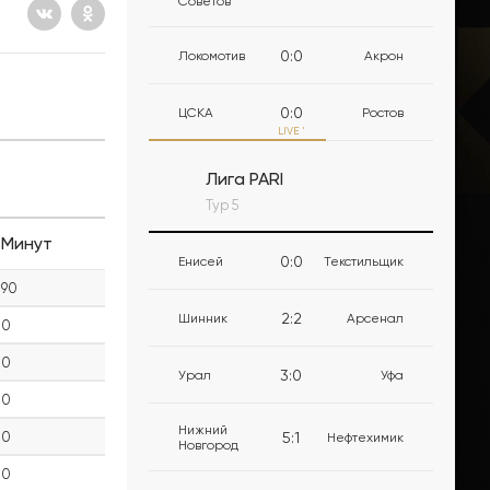
Советов
0
:
0
Локомотив
Акрон
0
:
0
ЦСКА
Ростов
LIVE
'
Лига PARI
Тур 5
Минут
0
:
0
Енисей
Текстильщик
90
2
:
2
Шинник
Арсенал
0
0
3
:
0
Урал
Уфа
0
Нижний
0
5
:
1
Нефтехимик
Новгород
0