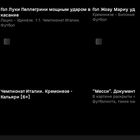
Гол Луки Пеллегрини мощным ударом в
Гол Жоау Мариу удар
касание
Кремонезе - Болонья. 0
Футбол
Лацио - Удинезе. 1:1. Чемпионат Италии.
Футбол
с 02:05
с 03:00
Чемпионат Италии. Кремонезе -
"Месси". Документа
Кальяри [6+]
В картине раскрыты не
футболиста, такие как 
болезнью роста в детст
Также рассказывается 
упорстве и таланте Мес