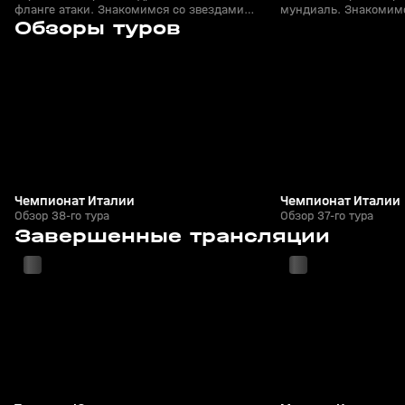
фланге атаки. Знакомимся со звездами
мундиаль. Знакомим
7
1:00:32
25 мая, 22:03
18 мая, 22:54
ЧМ-2026
Обзоры туров
+
0+
Чемпионат Италии
Чемпионат Италии
Обзор 38-го тура
Обзор 37-го тура
7
2:09:43
24 мая, 21:42
24 мая, 21:42
Завершенные трансляции
+
6+