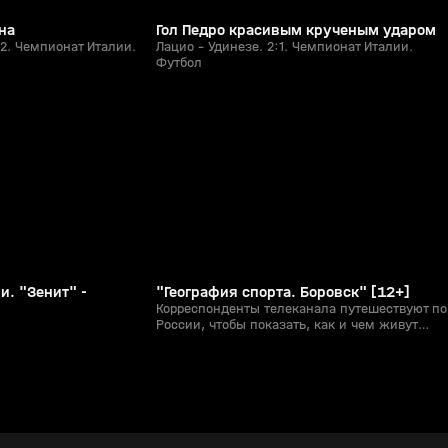
на
Гол Педро красивым крученым ударом
:2. Чемпионат Италии.
Лацио - Удинезе. 2:1. Чемпионат Италии.
Футбол
с 03:05
и. "Зенит" -
"География спорта. Боровск" [12+]
Корреспонденты телеканала путешествуют по
России, чтобы показать, как и чем живут
спортсмены в разных уголках нашей
огромной страны