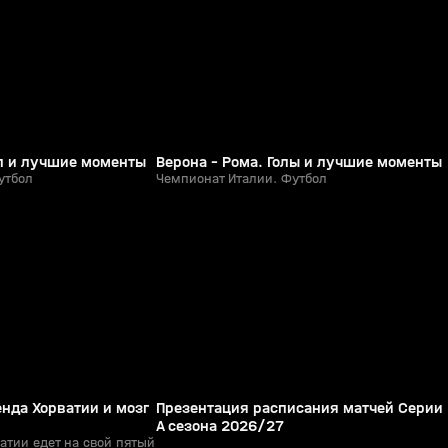
0+
0+
ол и лучшие моменты
Верона - Рома. Голы и лучшие моменты
утбол
Чемпионат Италии. Футбол
5:35
4:00
08 июн, 14:06
0+
0+
енда Хорватии и мозг
Презентация расписания матчей Серии
А сезона 2026/27
атии едет на свой пятый