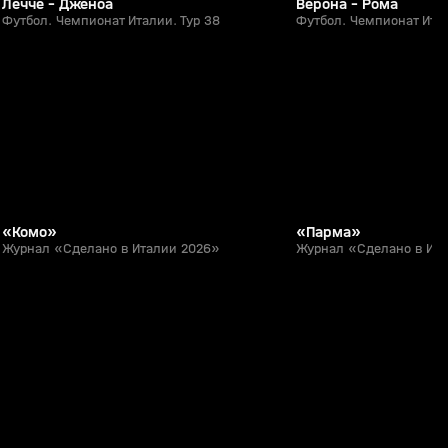
Лечче - Дженоа
Верона - Рома
Футбол. Чемпионат Италии. Тур 38
Футбол. Чемпионат Итал
11:35
17 июл, 14:00
16 июл, 13:28
0+
«Комо»
«Парма»
Журнал «Сделано в Италии 2026»
Журнал «Сделано в Ит
1:20
27 апр, 22:57
05 апр, 16:06
0+