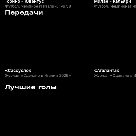
Торино - Ювентус
Милан - Кальяри
Футбол. Чемпионат Италии. Тур 38
Футбол. Чемпионат Ит
6
12:21
04 авг, 13:46
22 июл, 10:51
Передачи
+
0+
«Сассуоло»
«Аталанта»
Журнал «Сделано в Италии 2026»
Журнал «Сделано в 
31
1:26
11 мая, 23:44
04 мая, 21:27
Лучшие голы
+
0+