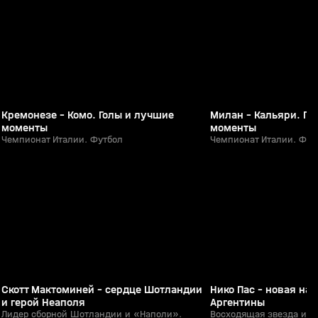
0+
Кремонезе - Комо. Голы и лучшие
Милан - Кальяри. Го
моменты
моменты
Чемпионат Италии. Футбол
Чемпионат Италии. Фут
2:18
08 июн, 10:44
07 июн, 17:00
0+
Скотт Мактоминей - сердце Шотландии
Нико Пас - новая на
и герой Неаполя
Аргентины
Лидер сборной Шотландии и «Наполи».
Восходящая звезда и г