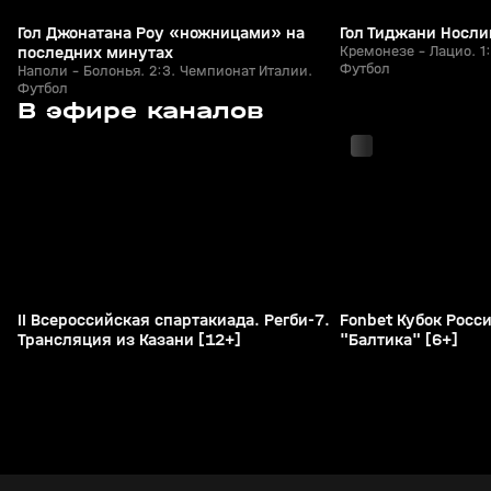
Гол Джонатана Роу «ножницами» на
Гол Тиджани Носли
последних минутах
Кремонезе - Лацио. 1
Футбол
Наполи - Болонья. 2:3. Чемпионат Италии.
Футбол
с 01:35
с 01:40
В эфире каналов
II Всероссийская спартакиада. Регби-7.
Fonbet Кубок Росси
Трансляция из Казани [12+]
"Балтика" [6+]