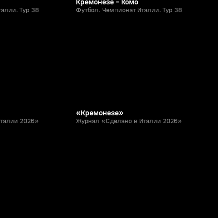
Кремонезе - Комо
алии. Тур 38
Футбол. Чемпионат Италии. Тур 38
12:07
11:27
18 июл, 12:39
0+
0+
«Кремонезе»
Италии 2026»
Журнал «Сделано в Италии 2026»
1:27
1:18
27 апр, 23:26
0+
0+