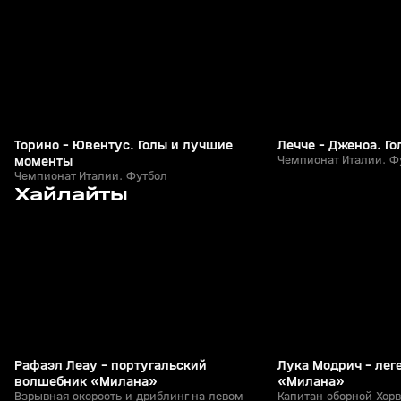
+
0+
Торино - Ювентус. Голы и лучшие
Лечче - Дженоа. Г
моменты
Чемпионат Италии. Ф
Чемпионат Италии. Футбол
2
2:35
11 июн, 11:29
09 июн, 17:02
Хайлайты
+
0+
Рафаэл Леау - португальский
Лука Модрич - лег
волшебник «Милана»
«Милана»
Взрывная скорость и дриблинг на левом
Капитан сборной Хорв