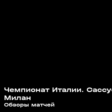
Чемпионат Италии. Сассу
Милан
6
1:31
25 мая, 01:34
25 мая, 01:19
Обзоры матчей