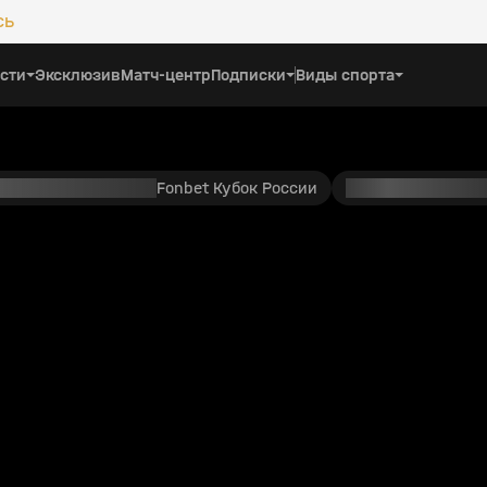
сь
сти
Эксклюзив
Матч-центр
Подписки
Виды спорта
Fonbet Кубок России