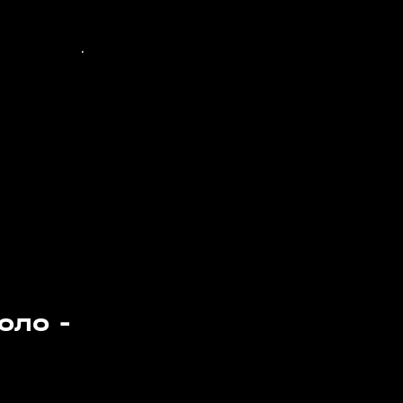
оло -
1:52
1:51
25 мая, 01:19