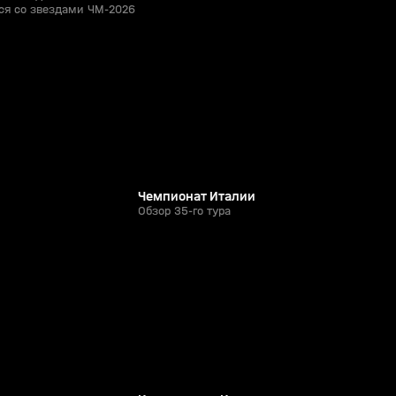
ся со звездами ЧМ-2026
59:32
56:21
05 мая, 23:17
0+
0+
Чемпионат Италии
Обзор 35-го тура
2:09:49
2:04:29
24 мая, 21:42
6+
6+