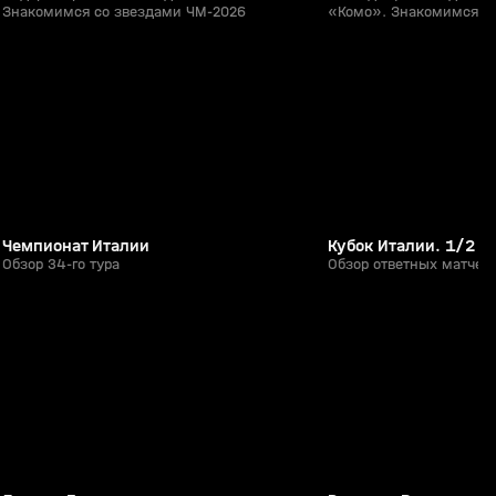
Знакомимся со звездами ЧМ-2026
«Комо». Знакомимся с
28:39
28 апр, 22:25
25 апр, 16:25
0+
Чемпионат Италии
Кубок Италии. 1/2 ф
Обзор 34-го тура
Обзор ответных матчей
2:09:34
24 мая, 21:41
24 мая, 21:32
6+