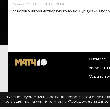
04 янв 2017 15:24
ЛЫЖНЫЕ ГОНКИ
Устюгов выиграл четвертую гонку на «Тур де Ски» подр
О канале
Аккредита
Охрана тр
Мы используем файлы Сookie для корректной работы 
© 2026 «ООО «Национальный
соглашении.
Нажмите на кнопку «Хорошо», если Вы сог
Пользовател
спортивный телеканал»