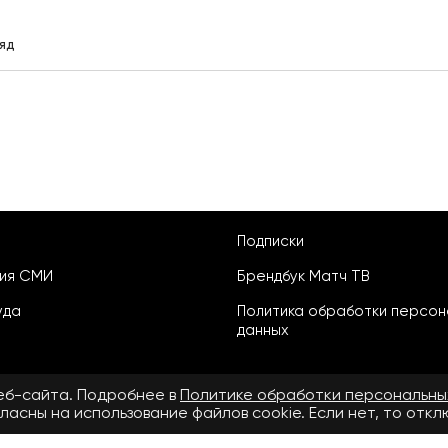
яд
Подписки
ция СМИ
Брендбук Матч ТВ
уда
Политика обработки персон
данных
веб-сайта. Подробнее в
Политике обработки персональны
ласны на использование файлов cookie. Если нет, то отк
ьское соглашение