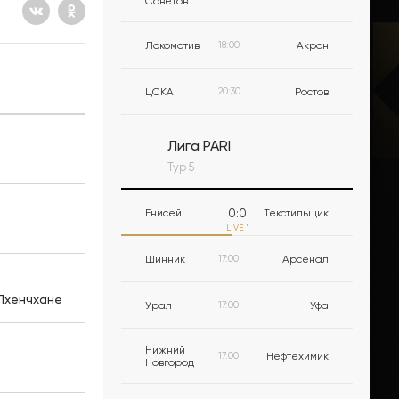
Советов
Локомотив
18:00
Акрон
ЦСКА
20:30
Ростов
Лига PARI
Тур 5
0
:
0
Енисей
Текстильщик
LIVE
'
Шинник
17:00
Арсенал
 Пхенчхане
Урал
17:00
Уфа
Нижний
17:00
Нефтехимик
Новгород