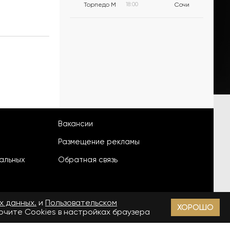
Торпедо М
18:00
Сочи
Вакансии
Размещение рекламы
альных
Обратная связь
х данных.
и
Пользовательском
ХОРОШО
лючите Cookies в настройках браузера
18+