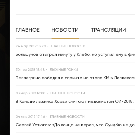
ГЛАВНОЕ
НОВОСТИ
ТРАНСЛЯЦИИ
24 мар 2019 18:20
ГЛАВНЫЕ НОВОСТИ
Большунов отыграл минуту у Клебо, но уступил ему в ф
30 ноя 2018 15:48
ЛЫЖНЫЕ ГОНКИ
Пеллегрино победил в спринте на этапе КМ в Лиллехам
03 мар 2018 16:00
ГЛАВНЫЕ НОВОСТИ
В Канаде лыжника Харви считают медалистом ОИ-2018, 
04 янв 2017 17:46
ГЛАВНЫЕ НОВОСТИ
Сергей Устюгов: «До конца не верил, что Сундбю не до