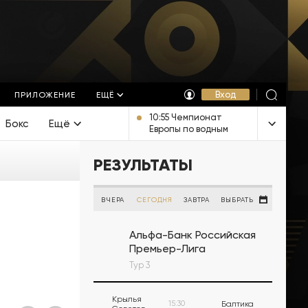
Вход
ПРИЛОЖЕНИЕ
ЕЩЁ
10:55 Чемпионат
Бокс
Ещё
Европы по водным
видам спорта.
Открытая вода.
РЕЗУЛЬТАТЫ
Смешанная
эстафета. Прямая
трансляция из
Франции
ВЧЕРА
СЕГОДНЯ
ЗАВТРА
ВЫБРАТЬ
Альфа-Банк Российская
Премьер-Лига
Тур 3
Крылья
15:30
Балтика