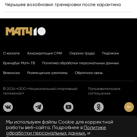
Черышев возобновил тренировки после карантина
О канале
Аккредитация СМИ
Охрана труда
Подписки
Брендбук Матч ТВ
Политика обработки персональных данных
Вакансии
Размещение рекламы
Обратная связь
© 2026 «ООО «Национальный спортивный
Пользовательское
телеканал»
соглашение
18+
На сайте применяются рекомендательные технологии. Подробнее
Мы используем файлы Сookie для корректной
в
Правилах применения рекомендательных технологий.
работы веб-сайта. Подробнее в
Политике
обработки персональных данных.
и
Средство массовой информации сетевое издание «www.matchtv.ru»
зарегистрировано Федеральной службой по надзору в сфере связи,