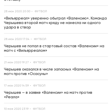
28 июн 2020 20:00
ФУТБОЛ
«Вильярреал» уверенно обыграл «Валенсию». Команда
Черышева второй матч кряду не нанесла ни одного
удара в створ
28 июн 2020 17:04
ФУТБОЛ
Черышев не попал в стартовый состав «Валенсии» на
матч с «Вильярреалом»
21 июн 2020 19:27
ФУТБОЛ
Черышев оказался в числе запасных «Валенсии» на
матч против «Осасуны»
17 июн 2020 14:59
ФУТБОЛ
Черышев — в заявке «Валенсии» на матч против
«Реала»
10 мая 2020 23:19
ФУТБОЛ