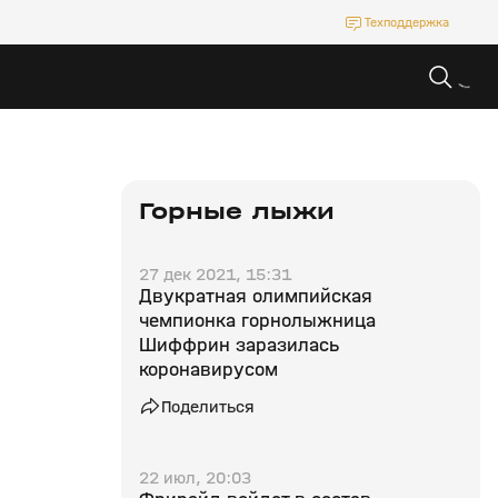
Техподдержка
Горные лыжи
27 дек 2021, 15:31
Двукратная олимпийская
чемпионка горнолыжница
Шиффрин заразилась
коронавирусом
Поделиться
22 июл, 20:03