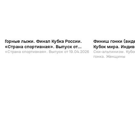
Горные лыжи. Финал Кубка России.
Финиш гонки (виде
«Страна спортивная». Выпуск от
Кубок мира. Индив
19.04.2026
«Страна спортивная». Выпуск от 19.04.2026
Женщины
Ски-альпинизм. Кубо
гонка. Женщины