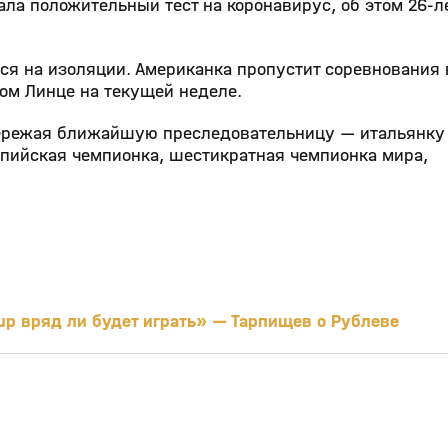
ла положительный тест на коронавирус, об этом 26-л
тся на изоляции. Американка пропустит соревнования 
ком Линце на текущей неделе.
пережая ближайшую преследовательницу — итальянк
пийская чемпионка, шестикратная чемпионка мира,
up вряд ли будет играть» — Тарпищев о Рублеве
17:03
2:49
25 мар, 16:13
0+
6+