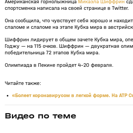
Американская горнолыжница
Микаэла Шиффрин
сда
спортсменка написала на своей странице в Twitter.
Она сообщила, что чувствует себя хорошо и находи
слаломе и слаломе на этапе Кубка мира в австрийс
Шиффрин лидирует в общем зачете Кубка мира, о
Годжу — на 115 очков. Шиффрин — двукратная олим
победительница 72 этапов Кубка мира.
Олимпиада в Пекине пройдет 4–20 февраля.
Читайте также:
«Болеет коронавирусом в легкой форме. На ATP C
Видео по теме
0
1:02
19 апр, 16:49
25 мар, 17:28
+
6+