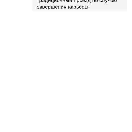
традиционный проезд по случаю
завершения карьеры
Поделиться
11 апр, 20:36
Первый в истории российского
горнолыжного спорта победитель
этапа Кубка мира Хорошилов
завершил карьеру
Поделиться
2
Сотрудничество
Подписки
25 мар, 17:28
Финиш гонки (видео). Ски-
Телепроизводство
Матч Премьер
альпинизм. Кубок мира.
Вакансии
Индивидуальная гонка. Женщины
М! Максимум
Аккредитация СМИ
Поделиться
Размещение
рекламы