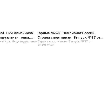
о). Ски-альпинизм.
Горные лыжи. Чемпионат России.
идуальная гонка.
Страна спортивная. Выпуск №37 от
к мира. Индивидуальная
25.03.2026
Страна спортивная. Выпуск №37 от
25.03.2026