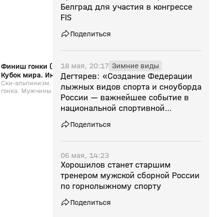
Белград для участия в конгрессе
FIS
Поделиться
18 мая, 20:17
Зимние виды
Финиш гонки (видео). Ски-альпинизм.
Филиппов берет золо
Кубок мира. Индивидуальная гонка.
альпинизм. Чемпион
Дегтярев: «Создание Федерации
Мужчины
Ски-альпинизм. Кубок мира. Индивидуальная
Ски-альпинизм. Чемпио
лыжных видов спорта и сноуборда
гонка. Мужчины
России — важнейшее событие в
национальной спортивной
отрасли»
Поделиться
06 мая, 14:23
Хорошилов станет старшим
тренером мужской сборной России
по горнолыжному спорту
Поделиться