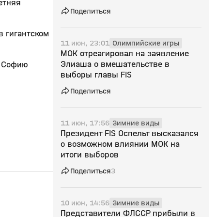
етняя
Поделиться
в гигантском
11 июн, 23:01
Олимпийские игры
МОК отреагировал на заявление
Элиаша о вмешательстве в
у Софию
выборы главы FIS
Поделиться
11 июн, 17:56
Зимние виды
Президент FIS Оспельт высказался
о возможном влиянии МОК на
итоги выборов
Поделиться
3
5:11
25 мар, 12:50
04 мар, 13:54
10 июн, 14:56
Зимние виды
6+
Представители ФЛССР прибыли в