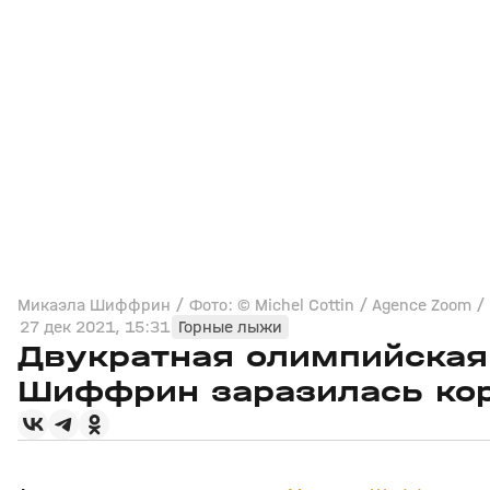
Микаэла Шиффрин / Фото: © Michel Cottin / Agence Zoom / S
27 дек 2021, 15:31
Горные лыжи
Двукратная олимпийская
Шиффрин заразилась ко