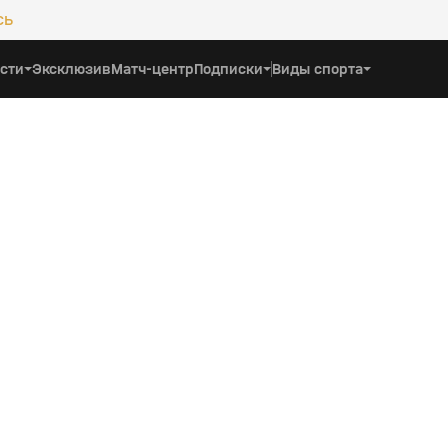
сь
сти
Эксклюзив
Матч-центр
Подписки
Виды спорта