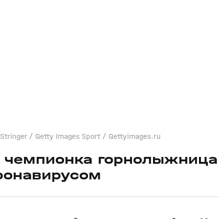
tringer / Getty Images Sport / Gettyimages.ru
 чемпионка горнолыжница
ронавирусом