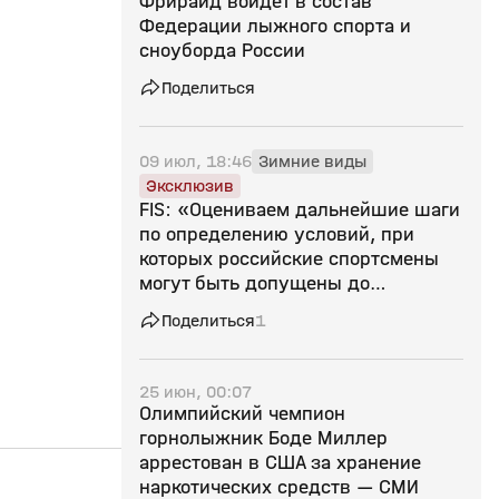
Фрирайд войдет в состав
Федерации лыжного спорта и
сноуборда России
Поделиться
09 июл, 18:46
Зимние виды
Эксклюзив
FIS: «Оцениваем дальнейшие шаги
по определению условий, при
которых российские спортсмены
могут быть допущены до
соревнований»
Поделиться
1
25 июн, 00:07
Олимпийский чемпион
горнолыжник Боде Миллер
аррестован в США за хранение
наркотических средств — СМИ