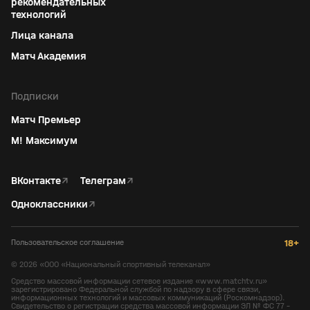
рекомендательных
технологий
Лица канала
Матч Академия
Подписки
Матч Премьер
М! Максимум
ВКонтакте
↗
Телеграм
↗
Одноклассники
↗
Пользовательское соглашение
18+
©
2026
«ООО «Национальный спортивный телеканал»
Средство массовой информации сетевое издание «www.matchtv.ru»
зарегистрировано Федеральной службой по надзору в сфере связи,
информационных технологий и массовых коммуникаций (Роскомнадзор).
Свидетельство о регистрации средства массовой информации ЭЛ № ФС 77 -