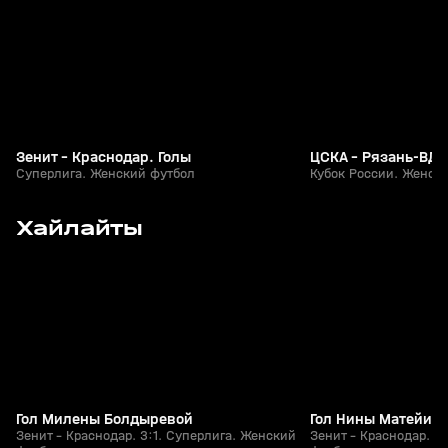
Зенит - Краснодар. Голы
ЦСКА - Рязань-ВДВ
Суперлига. Женский футбол
Кубок России. Женск
8
1:16
01 авг, 16:04
01 авг, 15:20
Хайлайты
+
0+
Гол Милены Болдыревой
Гол Нины Матейич
Зенит - Краснодар. 3:1. Суперлига. Женский
Зенит - Краснодар. 3