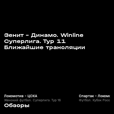
Зенит - Динамо. Winline
Суперлига. Тур 11
Завтра, 14:25
16 авг, 11:55
Ближайшие трансляции
Локомотив - ЦСКА
Спартак - Локомот
Женский футбол. Суперлига. Тур 16
Футбол. Кубок Росси
9
3:30
01 авг, 16:32
24 июл, 19:00
Обзоры
+
0+