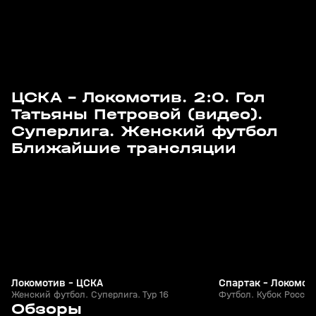
ЦСКА - Локомотив. 2:0. Гол
Татьяны Петровой (видео).
Суперлига. Женский футбол
Сегодня, 14:25
16 авг, 11:55
Ближайшие трансляции
Локомотив - ЦСКА
Спартак - Локомот
Женский футбол. Суперлига. Тур 16
Футбол. Кубок Росси
9
3:30
01 авг, 16:32
24 июл, 19:00
Обзоры