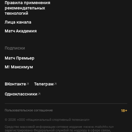
Правила применения
рекомендательных
технологий
Лица канала
Матч Академия
Подписки
Матч Премьер
М! Максимум
ВКонтакте
↗
Телеграм
↗
Одноклассники
↗
Пользовательское соглашение
18+
©
2026
«ООО «Национальный спортивный телеканал»
Средство массовой информации сетевое издание «www.matchtv.ru»
зарегистрировано Федеральной службой по надзору в сфере связи,