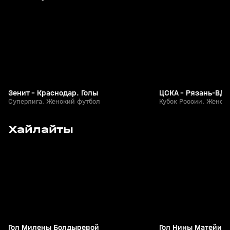
+
0+
Зенит - Краснодар. Голы
ЦСКА - Рязань-ВДВ
Суперлига. Женский футбол
Кубок России. Женск
8
1:16
01 авг, 16:04
01 авг, 15:20
Хайлайты
+
0+
Гол Милены Болдыревой
Гол Нины Матейич