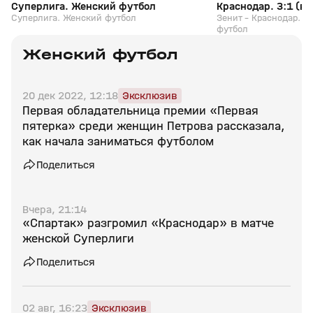
Суперлига. Женский футбол
Краснодар. 3:1 (ви
Суперлига. Женский футбол
Женский футбол
Зенит - Краснодар. 3
футбол
Женский футбол
20 дек 2022, 12:18
Эксклюзив
Первая обладательница премии «Первая
пятерка» среди женщин Петрова рассказала,
как начала заниматься футболом
Поделиться
Вчера, 21:14
«Спартак» разгромил «Краснодар» в матче
женской Суперлиги
Поделиться
02 авг, 16:23
Эксклюзив