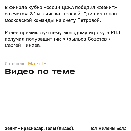
В финале Кубка России ЦСКА победил «Зенит»
со счетом 2:1 и выиграл трофей. Один из голов
московской команды на счету Петровой.
Ранее премию лучшему молодому игроку в РПЛ
получил полузащитник «Крыльев Советов»
Сергей Пиняев.
Матч ТВ
Источник:
Видео по теме
9
0:58
01 авг, 16:32
01 авг, 16:04
+
0+
Зенит - Краснодар. Голы (видео).
Гол Милены Болдыр