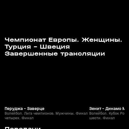
Чемпионат Европы. Женщины.
Турция - Швеция
6
2:40:04
17 мая, 21:20
17 мая, 18:50
Завершенные трансляции
+
6+
Перуджа - Заверце
Зенит - Динамо Мо
Волейбол. Лига чемпионов. Мужчины. Финал
Волейбол. Кубок Рос
четырех. Финал
шести. Финал
5
27:52
09 июл, 09:09
28 июн, 20:44