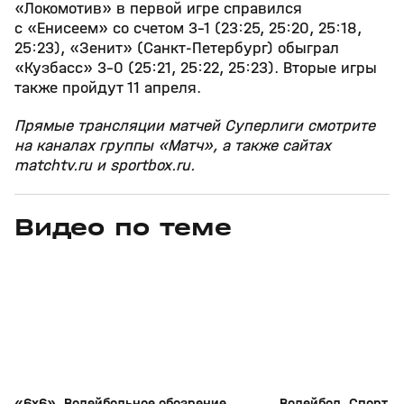
«Локомотив» в первой игре справился
с «Енисеем» со счетом 3–1 (23:25, 25:20, 25:18,
25:23), «Зенит» (Санкт‑Петербург) обыграл
«Кузбасс» 3–0 (25:21, 25:22, 25:23). Вторые игры
также пройдут 11 апреля.
Прямые трансляции матчей Суперлиги смотрите
на каналах группы «Матч», а также сайтах
matchtv.ru и sportbox.ru.
Видео по теме
3
26:20
19 мая, 16:41
18 мая, 15:58
+
0+
«6х6». Волейбольное обозрение.
Волейбол. Спорт 2