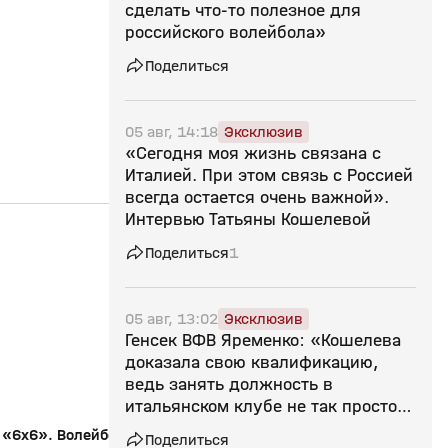
сделать что‑то полезное для
российского волейбола»
Поделиться
05 авг, 14:18
Эксклюзив
«Сегодня моя жизнь связана с
Италией. При этом связь с Россией
всегда остается очень важной».
Интервью Татьяны Кошелевой
15:32
12 мая, 16:10
09 мая, 16:42
Поделиться
1
0+
05 авг, 13:02
Эксклюзив
Генсек ВФВ Яременко: «Кошелева
доказала свою квалификацию,
ведь занять должность в
итальянском клубе не так просто.
Желаю успехов»
«6х6». Волейбольное обозрение.
Волейбол. Чемпиона
Поделиться