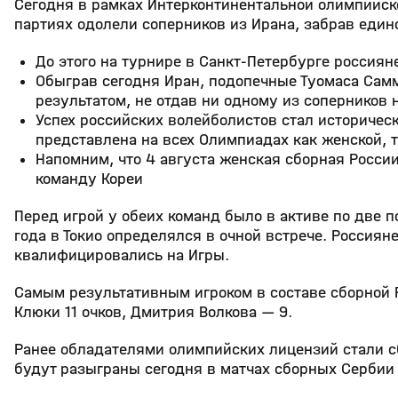
Сегодня в рамках Интерконтинентальной олимпийск
партиях одолели соперников из Ирана, забрав един
До этого на турнире в Санкт-Петербурге россия
Обыграв сегодня Иран, подопечные Туомаса Са
результатом, не отдав ни одному из соперников 
Успех российских волейболистов стал историчес
представлена на всех Олимпиадах как женской, 
Напомним, что 4 августа женская сборная Росси
команду Кореи
Перед игрой у обеих команд было в активе по две 
года в Токио определялся в очной встрече. Россиян
квалифицировались на Игры.
Самым результативным игроком в составе сборной Р
Клюки 11 очков, Дмитрия Волкова — 9.
Ранее обладателями олимпийских лицензий стали с
будут разыграны сегодня в матчах сборных Сербии 