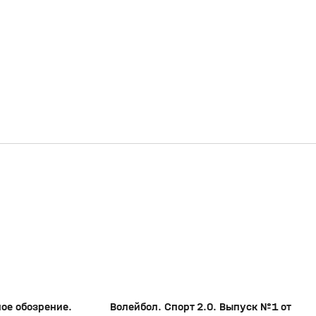
26:20
15:53
18 мая, 15:58
0+
0+
ое обозрение.
Волейбол. Спорт 2.0. Выпуск №1 от