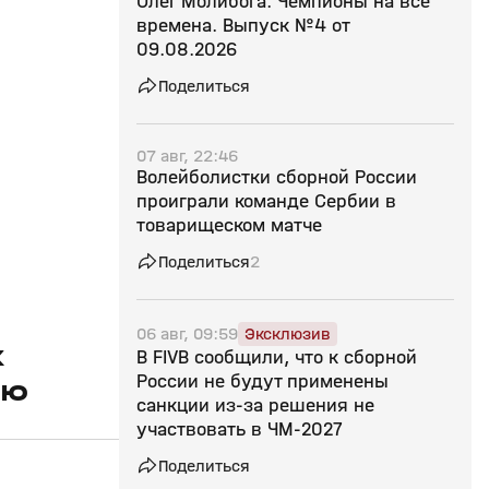
Олег Молибога. Чемпионы на все
времена. Выпуск №4 от
09.08.2026
Поделиться
07 авг, 22:46
Волейболистки сборной России
проиграли команде Сербии в
товарищеском матче
Поделиться
2
06 авг, 09:59
Эксклюзив
к
В FIVB сообщили, что к сборной
России не будут применены
ию
санкции из‑за решения не
участвовать в ЧМ‑2027
Поделиться