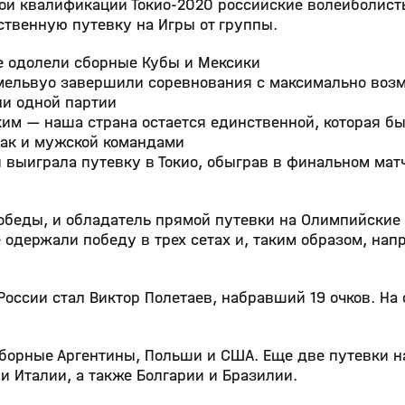
ой квалификации Токио-2020 российские волейболист
ственную путевку на Игры от группы.
не одолели сборные Кубы и Мексики
ммельвуо завершили соревнования с максимально во
ни одной партии
ким — наша страна остается единственной, которая б
так и мужской командами
и выиграла путевку в Токио, обыграв в финальном мат
победы, и обладатель прямой путевки на Олимпийские
е одержали победу в трех сетах и, таким образом, на
оссии стал Виктор Полетаев, набравший 19 очков. На 
борные Аргентины, Польши и США. Еще две путевки н
и Италии, а также Болгарии и Бразилии.