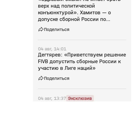
верх над политической
конъюнктурой». Хамитов — о
допуске сборной России по
волейболу до Лиги наций
Поделиться
04 авг, 14:01
Дегтярев: «Приветствуем решение
FIVB допустить сборные России к
участию в Лиге наций»
Поделиться
04 авг, 13:37
Эксклюзив
«Дело не в гарантиях
безопасности». Губерниев — о
решении сборной России по
волейболу пропустить ЧМ‑2027 в
Польше
Поделиться