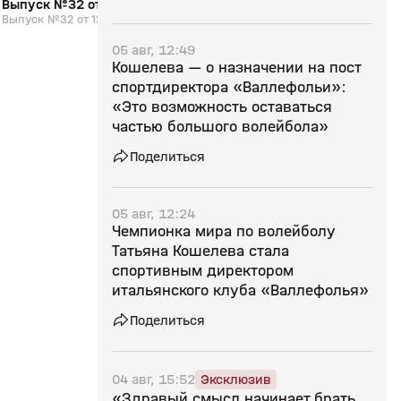
Выпуск №32 от 12.05.2026
«Страна спортивная
Выпуск №32 от 12.05.2026
09.05.2026
«Страна спортивная». В
05 авг, 12:49
Кошелева — о назначении на пост
спортдиректора «Валлефольи»:
«Это возможность оставаться
частью большого волейбола»
Поделиться
05 авг, 12:24
Чемпионка мира по волейболу
Татьяна Кошелева стала
спортивным директором
итальянского клуба «Валлефолья»
Поделиться
04 авг, 15:52
Эксклюзив
«Здравый смысл начинает брать