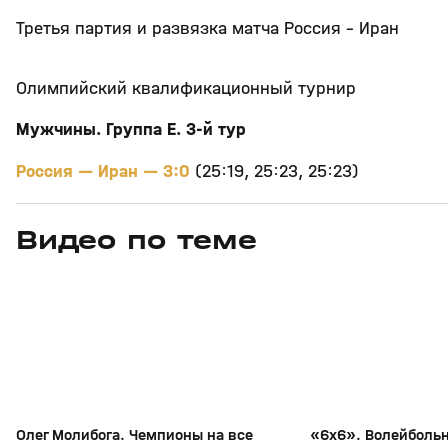
Третья партия и развязка матча Россия - Иран
Олимпийский квалификационный турнир
Мужчины. Группа Е. 3-й тур
Россия — Иран — 3:0
(25:19, 25:23, 25:23)
Видео по теме
7
25:23
Сегодня, 12:15
19 мая, 16:41
+
0+
Олег Молибога. Чемпионы на все
«6х6». Волейбольн