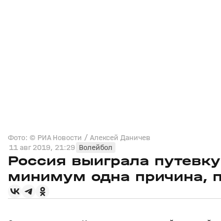
Фото: © РИА Новости / Алексей Даничев
11 авг 2019, 21:29
Волейбол
Россия выиграла путевку
минимум одна причина, п