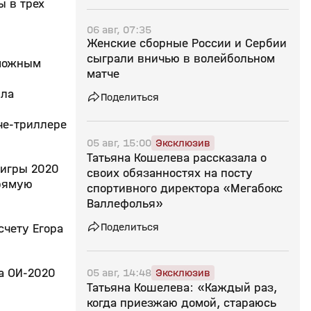
ы в трех
06 авг, 07:35
Женские сборные России и Сербии
сыграли вничью в волейбольном
зможным
матче
ыла
Поделиться
че-триллере
05 авг, 15:00
Эксклюзив
Татьяна Кошелева рассказала о
 игры 2020
своих обязанностях на посту
прямую
спортивного директора «Мегабокс
Валлефолья»
Поделиться
счету Егора
05 авг, 14:48
Эксклюзив
а ОИ-2020
Татьяна Кошелева: «Каждый раз,
когда приезжаю домой, стараюсь