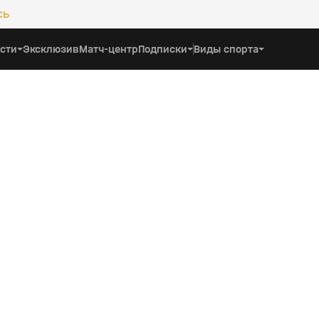
сь
сти
Эксклюзив
Матч-центр
Подписки
Виды спорта