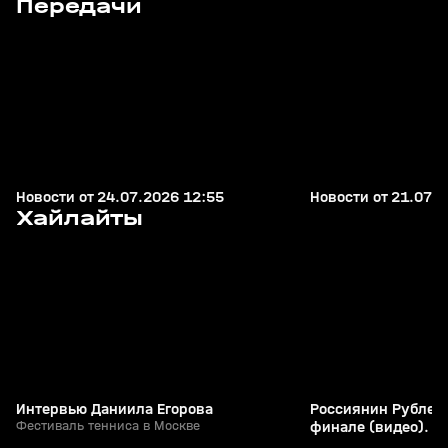
Передачи
+
12+
Новости от 24.07.2026 12:55
Новости от 21.07.2
11
2:09
11 июл, 16:17
24 дек 2023, 20:45
Хайлайты
+
0+
Интервью Даниила Егорова
Россиянин Рублев
Фестиваль тенниса в Москве
финале (видео). М