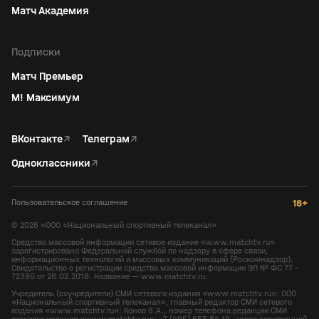
Матч Академия
Подписки
Матч Премьер
М! Максимум
ВКонтакте
↗
Телеграм
↗
Одноклассники
↗
Пользовательское соглашение
18+
©
2026
«ООО «Национальный спортивный телеканал»
Средство массовой информации сетевое издание «www.matchtv.ru»
зарегистрировано Федеральной службой по надзору в сфере связи,
информационных технологий и массовых коммуникаций (Роскомнадзор).
Свидетельство о регистрации средства массовой информации ЭЛ № ФС 77 -
72390 от 28.02.2018. Название — www.matchtv.ru.
Учредитель (соучредители) СМИ сетевого издания «www.matchtv.ru»: ООО
«Национальный спортивный телеканал», главный редактор СМИ сетевого
издания «www.matchtv.ru»: Конов В.А., номер телефона редакции СМИ