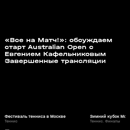
«Все на Матч!»: обсуждаем
старт Australian Open с
Евгением Кафельниковым
1
3:25:27
11 июл, 15:18
28 фев, 10:45
Завершенные трансляции
+
6+
Фестиваль тенниса в Москве
Зимний кубок Мос
Теннис
Теннис. Финалы
0
5:40
24 июл, 13:41
21 июл, 11:52