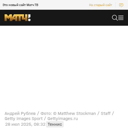
Это новый сайт Матч ТВ
На старый сайт
Андрей Рублев / Фото: © Matthew Stockman / Staff /
Getty Images Sport / Gettyimages.ru
28 июл 2025, 08:32
Теннис