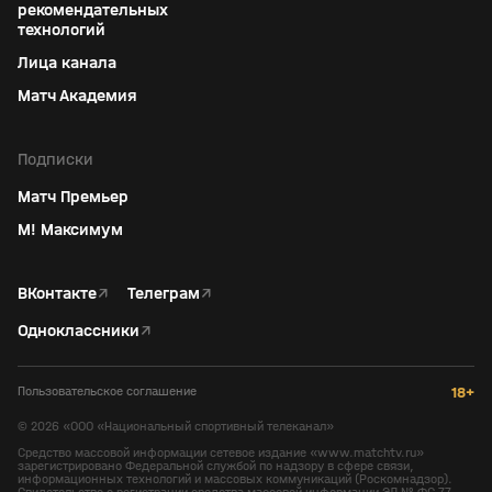
рекомендательных
технологий
Лица канала
Матч Академия
Подписки
Матч Премьер
М! Максимум
ВКонтакте
↗
Телеграм
↗
Одноклассники
↗
Пользовательское соглашение
18+
©
2026
«ООО «Национальный спортивный телеканал»
Средство массовой информации сетевое издание «www.matchtv.ru»
зарегистрировано Федеральной службой по надзору в сфере связи,
информационных технологий и массовых коммуникаций (Роскомнадзор).