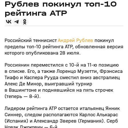
Рублев покинул топ‑10
рейтинга ATP
Российский теннисист
Андрей Рублев
покинул
пределы топ‑10 рейтинга ATP, обновленная версия
которого опубликована 28 июля.
Россиянин переместился с 10‑й на 11‑ю позицию
в списке. Его, а также Лоренцо Музетти, Фрэнсиса
Тиафо и Каспера Рууда сместил вниз австралиец
Алекс Де Минор, выигравший турнир
в Вашингтоне и поднявшийся на пять строчек
(теперь — 8‑й).
Лидером рейтинга ATP остается итальянец Янник
Синнер, следом располагаются Карлос Алькарас
(Испания) и Александр Зверев (Германия). Серб
Новак Джокович — 6‑й.