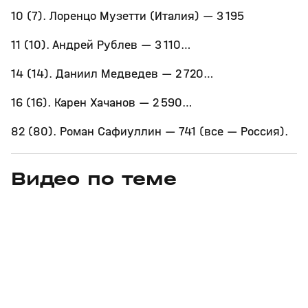
10 (7). Лоренцо Музетти (Италия) — 3 195
11 (10). Андрей Рублев — 3 110…
14 (14). Даниил Медведев — 2 720…
16 (16). Карен Хачанов — 2 590…
82 (80). Роман Сафиуллин — 741 (все — Россия).
Видео по теме
11
6:17
11 июл, 16:17
05 июн, 12:01
+
0+