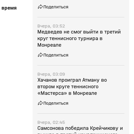
Поделиться
о время
Вчера, 03:52
Медведев не смог выйти в третий
круг теннисного турнира в
Монреале
Поделиться
Вчера, 03:09
Хачанов проиграл Атману во
втором круге теннисного
«Мастерса» в Монреале
Поделиться
Вчера, 02:45
Самсонова победила Крейчикову и