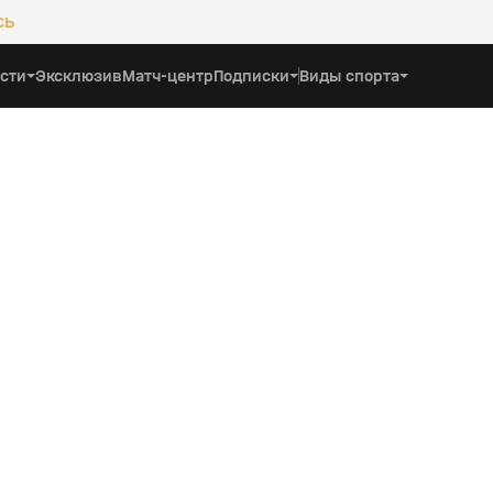
сь
сти
Эксклюзив
Матч-центр
Подписки
Виды спорта