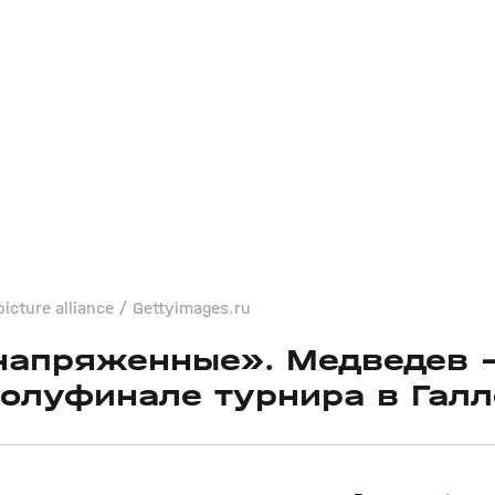
icture alliance / Gettyimages.ru
 напряженные». Медведев 
олуфинале турнира в Галл