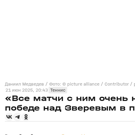
Даниил Медведев / Фото: © picture alliance / Contributor / p
21 июн 2025, 20:43
Теннис
«Все матчи с ним очень
победе над Зверевым в п