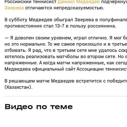
Российский теннисист
Даниил Медведев
подчеркнул
Зверева
отличаются непредсказуемостью.
В субботу Медведев обыграл Зверева в полуфинале тур
противостояния стал 13–7 в пользу россиянина.
— Я доволен своим уровнем, играл отлично. Я мог б
но это нормально. То же самое произошло и в третье
отбивать. Я рад, что в третьем сете мне удалось со
хотелось реализовать матчболы во втором сете. Но я
напряженные. А когда матчи напряженные, как сегод
Медведева официальный сайт Ассоциации теннисист
В решающем матче Медведев встретится с победите
(Казахстан).
Видео по теме
11
6:17
11 июл, 16:17
05 июн, 12:01
+
0+