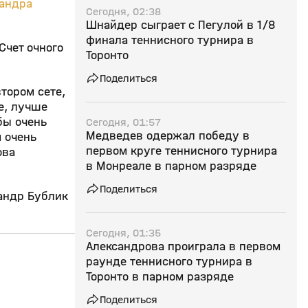
андра
Сегодня, 02:38
Шнайдер сыграет с Пегулой в 1/8
финала теннисного турнира в
Счет очного
Торонто
Поделиться
тором сете,
е, лучше
бы очень
Сегодня, 01:57
Медведев одержал победу в
м очень
первом круге теннисного турнира
ова
в Монреале в парном разряде
Поделиться
андр Бублик
Сегодня, 01:35
Александрова проиграла в первом
18:28
22 дек 2025, 17:15
07 дек 2025, 15:07
раунде теннисного турнира в
Торонто в парном разряде
0+
Поделиться