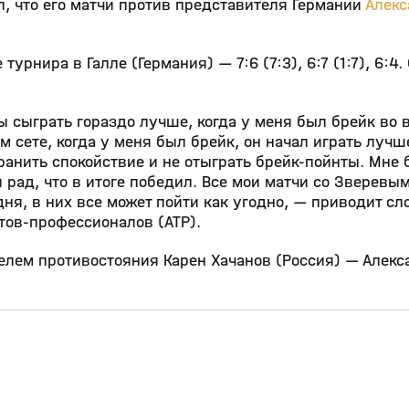
, что его матчи против представителя Германии
Алекс
нира в Галле (Германия) — 7:6 (7:3), 6:7 (1:7), 6:4. 
ы сыграть гораздо лучше, когда у меня был брейк во в
м сете, когда у меня был брейк, он начал играть лучш
хранить спокойствие и не отыграть брейк‑пойнты. Мне 
 рад, что в итоге победил. Все мои матчи со Зверевы
ня, в них все может пойти как угодно, — приводит сл
ов‑профессионалов (ATP).
лем противостояния Карен Хачанов (Россия) — Алекс
4:58
17:15
02 июн, 10:30
0+
0+