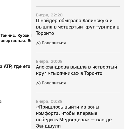
Вчера, 22:20
Шнайдер обыграла Калинскую и
вышла в четвертый круг турнира в
Торонто
Теннис. Кубок Президента ФТР. Страна
«Страна спортивная»
спортивная. Выпуск №141 от
Северной Пальмиры.
Поделиться
22.12.2025
07.12.2025
Вчера, 20:08
ATP, где его
Александрова вышла в четвертый
круг «тысячника» в Торонто
Поделиться
Вчера, 06:38
а
«Пришлось выйти из зоны
комфорта, чтобы впервые
победить Медведева» — ван де
Зандшулп