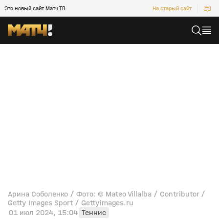
Это новый сайт Матч ТВ
На старый сайт
Арина Соболенко / Фото: © Mateo Villalba / Contributor /
Getty Images Sport / Gettyimages.ru
01 июл 2024, 15:04
Теннис