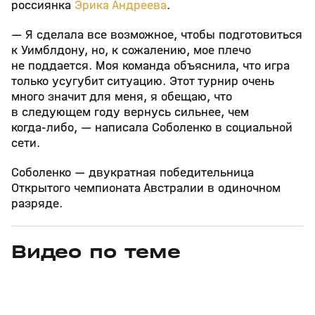
россиянка
Эрика Андреева
.
— Я сделала все возможное, чтобы подготовиться
к Уимблдону, но, к сожалению, мое плечо
не поддается. Моя команда объяснила, что игра
только усугубит ситуацию. Этот турнир очень
много значит для меня, я обещаю, что
в следующем году вернусь сильнее, чем
когда‑либо, — написала Соболенко в социальной
сети.
Соболенко — двукратная победительница
Открытого чемпионата Австралии в одиночном
разряде.
Видео по теме
11
6:17
11 июл, 16:17
05 июн, 12:01
+
0+