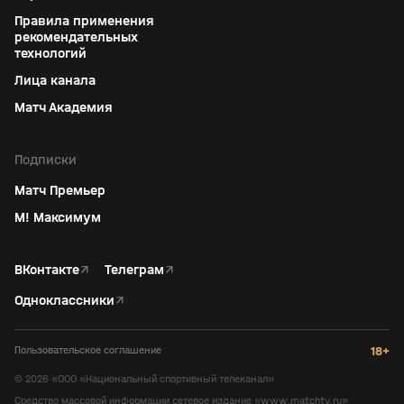
Правила применения
рекомендательных
технологий
Лица канала
Матч Академия
Подписки
Матч Премьер
М! Максимум
ВКонтакте
↗
Телеграм
↗
Одноклассники
↗
Пользовательское соглашение
18+
©
2026
«ООО «Национальный спортивный телеканал»
Средство массовой информации сетевое издание «www.matchtv.ru»