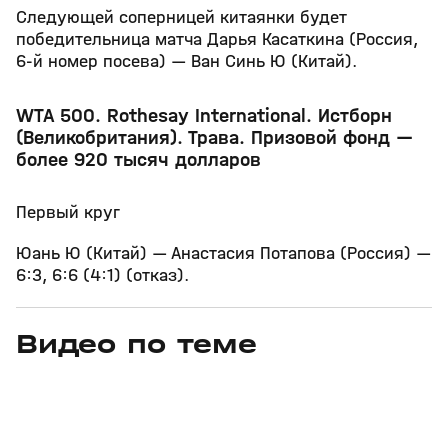
Следующей соперницей китаянки будет
победительница матча Дарья Касаткина (Россия,
6‑й номер посева) — Ван Синь Ю (Китай).
WTA 500. Rothesay International. Истборн
(Великобритания). Трава. Призовой фонд —
более 920 тысяч долларов
Первый круг
Юань Ю (Китай) — Анастасия Потапова (Россия) —
6:3, 6:6 (4:1) (отказ).
Видео по теме
11
6:17
11 июл, 16:17
05 июн, 12:01
+
0+