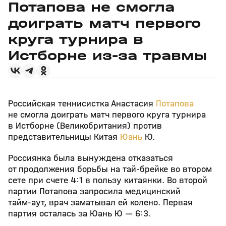
Потапова не смогла
доиграть матч первого
круга турнира в
Истборне из‑за травмы
Российская теннисистка Анастасия
Потапова
не смогла доиграть матч первого круга турнира
в Истборне (Великобритания) против
представительницы Китая
Юань
Ю.
Россиянка была вынуждена отказаться
от продолжения борьбы на тай‑брейке во втором
сете при счете 4:1 в пользу китаянки. Во второй
партии Потапова запросила медицинский
тайм‑аут, врач заматывал ей колено. Первая
партия осталась за Юань Ю — 6:3.