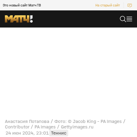
Это новый сайт Матч ТВ
На старый сайт
Анастасия Потапова / Фото: © Jacob King - PA Images /
Contributor / PA Images / Gettyimages.ru
24 июн 2024, 23:01
Теннис