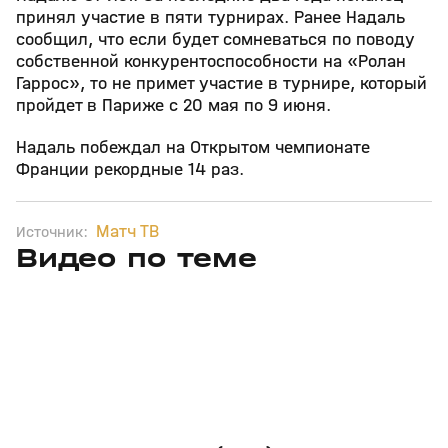
принял участие в пяти турнирах. Ранее Надаль
сообщил, что если будет сомневаться по поводу
собственной конкурентоспособности на «Ролан
Гаррос», то не примет участие в турнире, который
пройдет в Париже с 20 мая по 9 июня.
Надаль побеждал на Открытом чемпионате
Франции рекордные 14 раз.
Матч ТВ
Источник:
Видео по теме
11
6:17
11 июл, 16:17
05 июн, 12:01
+
0+