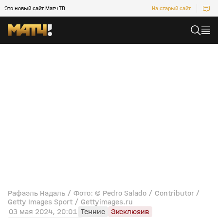
Это новый сайт Матч ТВ
На старый сайт
Рафаэль Надаль / Фото: © Pedro Salado / Contributor /
Getty Images Sport / Gettyimages.ru
03 мая 2024, 20:01
Теннис
Эксклюзив