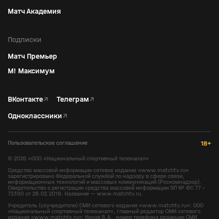
Матч Академия
Подписки
Матч Премьер
М! Максимум
ВКонтакте
↗
Телеграм
↗
Одноклассники
↗
Пользовательское соглашение
18+
©
2026
«ООО «Национальный спортивный телеканал»
Средство массовой информации сетевое издание «www.matchtv.ru»
зарегистрировано Федеральной службой по надзору в сфере связи,
информационных технологий и массовых коммуникаций (Роскомнадзор).
Свидетельство о регистрации средства массовой информации ЭЛ № ФС 77 -
72390 от 28.02.2018. Название — www.matchtv.ru.
Учредитель (соучредители) СМИ сетевого издания «www.matchtv.ru»: ООО
«Национальный спортивный телеканал», главный редактор СМИ сетевого
издания «www.matchtv.ru»: Конов В.А., номер телефона редакции СМИ