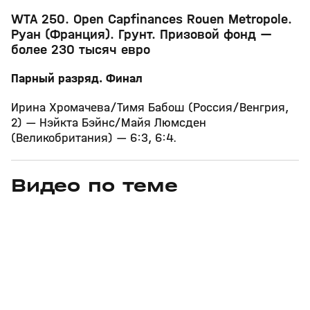
WTA 250. Open Capfinances Rouen Metropole.
Руан (Франция). Грунт. Призовой фонд —
более 230 тысяч евро
Парный разряд. Финал
Ирина Хромачева/Тимя Бабош (Россия/Венгрия,
2) — Нэйкта Бэйнс/Майя Люмсден
(Великобритания) — 6:3, 6:4.
Видео по теме
11
6:17
11 июл, 16:17
05 июн, 12:01
+
0+