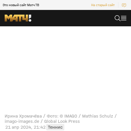
Это новый сайт Матч ТВ
На старый сайт
Ирина Хромачёва / Фото: © IMAGO / Mathias Schulz /
imago-images.de / Global Look Press
21 апр 2024, 21:42
Теннис