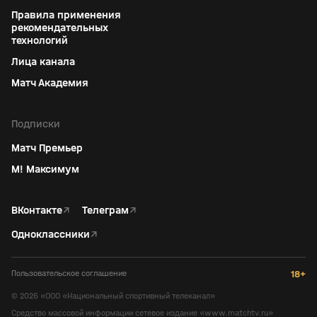
Правила применения
рекомендательных
технологий
Лица канала
Матч Академия
Подписки
Матч Премьер
М! Максимум
ВКонтакте
↗
Телеграм
↗
Одноклассники
↗
Пользовательское соглашение
18+
©
2026
«ООО «Национальный спортивный телеканал»
Средство массовой информации сетевое издание «www.matchtv.ru»