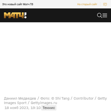
Это новый сайт Матч ТВ
На старый сайт
Даниил Медведев / Фото: © Shi Tang / Contributor / Getty
Images Sport / Gettyimages.ru
18 нояб 2023, 19:10
Теннис