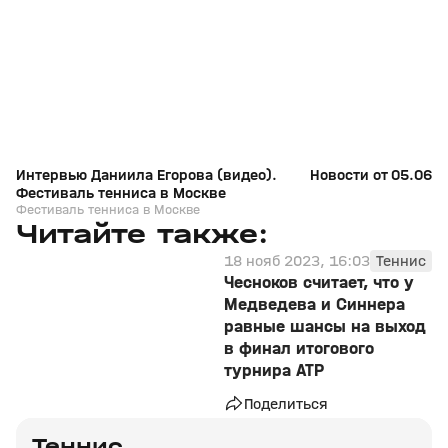
+
0+
Интервью Даниила Егорова (видео).
Новости от 05.06.2
Фестиваль тенниса в Москве
Фестиваль тенниса в Москве
Читайте также:
18 нояб 2023, 16:03
Теннис
Чесноков считает, что у
Медведева и Синнера
равные шансы на выход
в финал итогового
турнира ATP
Поделиться
Теннис