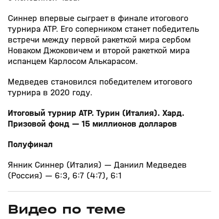
Синнер впервые сыграет в финале итогового
турнира ATP. Его соперником станет победитель
встречи между первой ракеткой мира сербом
Новаком Джоковичем и второй ракеткой мира
испанцем Карлосом Алькарасом.
Медведев становился победителем итогового
турнира в 2020 году.
Итоговый турнир ATP. Турин (Италия). Хард.
Призовой фонд — 15 миллионов долларов
Полуфинал
Янник Синнер (Италия) — Даниил Медведев
(Россия) — 6:3, 6:7 (4:7), 6:1
Видео по теме
11
6:17
11 июл, 16:17
05 июн, 12:01