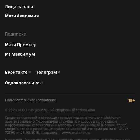
Лица канала
Матч Академия
Подписки
Матч Премьер
М! Максимум
ВКонтакте
↗
Телеграм
↗
Одноклассники
↗
Пользовательское соглашение
18+
©
2026
«ООО «Национальный спортивный телеканал»
Средство массовой информации сетевое издание «www.matchtv.ru»
зарегистрировано Федеральной службой по надзору в сфере связи,
информационных технологий и массовых коммуникаций (Роскомнадзор).
Свидетельство о регистрации средства массовой информации ЭЛ № ФС 77 -
72390 от 28.02.2018. Название — www.matchtv.ru.