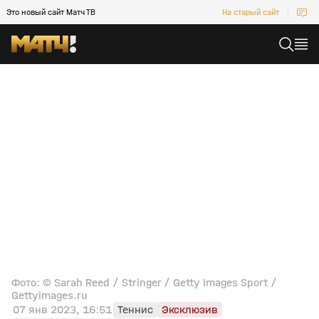
Это новый сайт Матч ТВ
На старый сайт
Фото: © Sarah Reed / Stringer / Getty Images Sport /
Gettyimages.ru
07 янв 2023, 16:51
Теннис
Эксклюзив