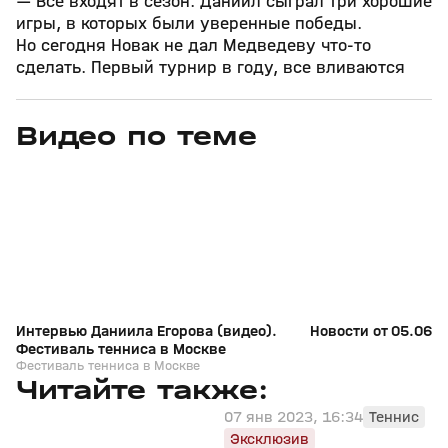
— Все входят в сезон. Даниил сыграл три хорошие
игры, в которых были уверенные победы.
Но сегодня Новак не дал Медведеву что‑то
сделать. Первый турнир в году, все вливаются
Видео по теме
11
6:17
11 июл, 16:17
05 июн, 12:01
+
0+
Интервью Даниила Егорова (видео).
Новости от 05.06.2
Фестиваль тенниса в Москве
Фестиваль тенниса в Москве
Читайте также:
07 янв 2023, 16:34
Теннис
Эксклюзив