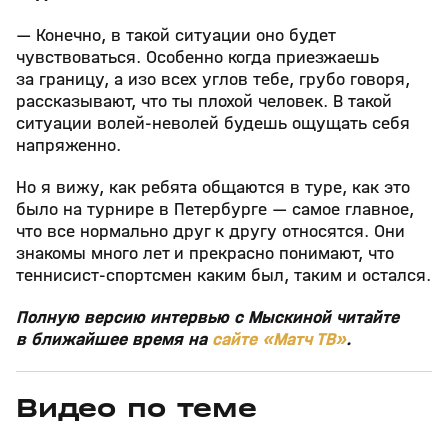
— Конечно, в такой ситуации оно будет
чувствоваться. Особенно когда приезжаешь
за границу, а изо всех углов тебе, грубо говоря,
рассказывают, что ты плохой человек. В такой
ситуации волей‑неволей будешь ощущать себя
напряженно.
Но я вижу, как ребята общаются в туре, как это
было на турнире в Петербурге — самое главное,
что все нормально друг к другу относятся. Они
знакомы много лет и прекрасно понимают, что
теннисист‑спортсмен каким был, таким и остался.
Полную версию интервью с Мыскиной читайте
в ближайшее время на
сайте «Матч ТВ»
.
Видео по теме
11
6:17
11 июл, 16:17
05 июн, 12:01
+
0+