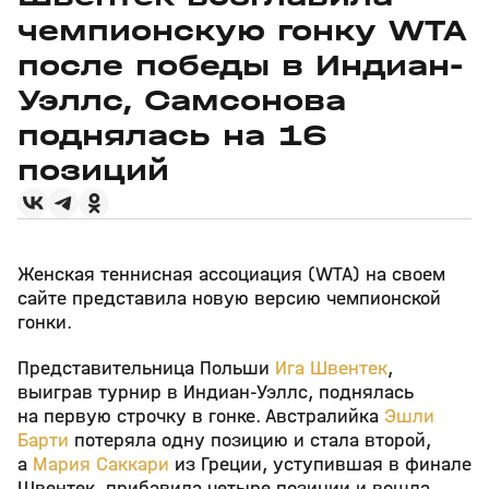
чемпионскую гонку WTA
после победы в Индиан-
Уэллс, Самсонова
поднялась на 16
позиций
Женская теннисная ассоциация (WTA) на своем
сайте представила новую версию чемпионской
гонки.
Представительница Польши
Ига Швентек
,
выиграв турнир в Индиан-Уэллс, поднялась
на первую строчку в гонке. Австралийка
Эшли
Барти
потеряла одну позицию и стала второй,
а
Мария Саккари
из Греции, уступившая в финале
Швентек, прибавила четыре позиции и вошла