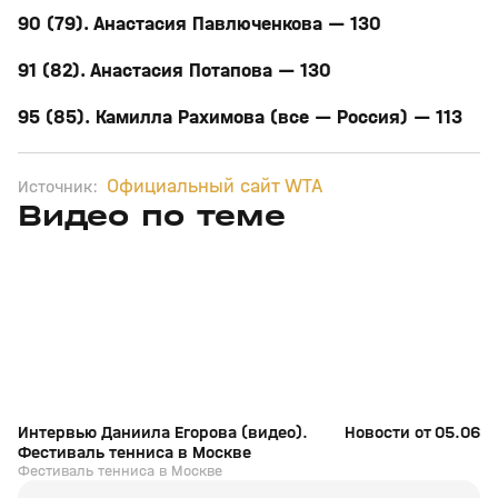
90 (79). Анастасия Павлюченкова — 130
91 (82). Анастасия Потапова — 130
95 (85). Камилла Рахимова (все — Россия) — 113
Официальный сайт WTA
Источник:
Видео по теме
11
6:17
11 июл, 16:17
05 июн, 12:01
+
0+
Интервью Даниила Егорова (видео).
Новости от 05.06.2
Фестиваль тенниса в Москве
Фестиваль тенниса в Москве