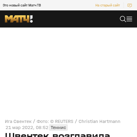
Это новый сайт Матч ТВ
На старый сайт
Ига Свентек / Фото: © REUTERS / Christian Hartmann
21 мар 2022, 08:52
Теннис
Швентек возглавила