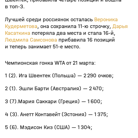
в топ-3.
Лучшей среди россиянок осталась
Вероника
Кудерметова
, она сохранила 11-ю строчку,
Дарья
Касаткина
потеряла два места и стала 16-й,
Людмила Самсонова
прибавила 16 позиций
и теперь занимает 51-е место.
Чемпионская гонка WTA от 21 марта:
1 (2). Ига Швентек (Польша) — 2 290 очков;
2 (1). Эшли Барти (Австралия) — 2 470;
3 (7).Мария Саккари (Греция) — 1 600;
4 (3). Анетт Контавейт (Эстония) — 1 375;
5 (6). Мэдисон Киз (США) — 1 304;