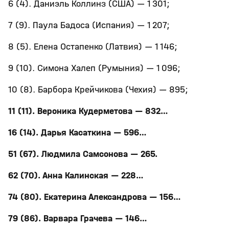
6 (4). Даниэль Коллинз (США) — 1 301;
7 (9). Паула Бадоса (Испания) — 1 207;
8 (5). Елена Остапенко (Латвия) — 1 146;
9 (10). Симона Халеп (Румыния) — 1 096;
10 (8). Барбора Крейчикова (Чехия) — 895;
11 (11). Вероника Кудерметова — 832…
16 (14). Дарья Касаткина — 596…
51 (67). Людмила Самсонова — 265.
62 (70). Анна Калинская — 228…
74 (80). Екатерина Александрова — 156…
79 (86). Варвара Грачева — 146…